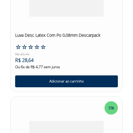
Luva Desc Latex Com Po 0,08mm Descarpack
☆
☆
☆
☆
☆
R$
30
,
15
R$
28
,
64
Ou
6
x de
R$
4
,
77
sem juros
Adicionar ao carrinho
5%