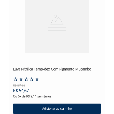
Luva Nitrílica Temp-dex Com Pigmento Mucambo
☆
☆
☆
☆
☆
R$
57
,
55
R$
54
,
67
Ou
6
x de
R$
9
,
11
sem juros
Adicionar ao carrinho