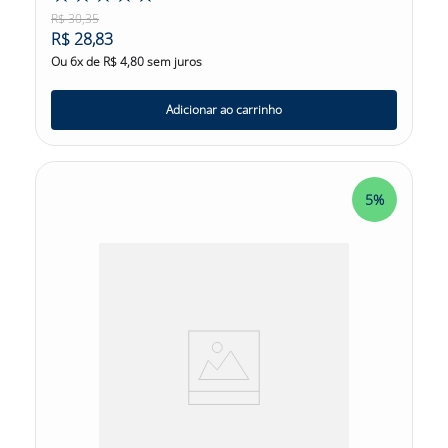
R$
30
,
35
R$
28
,
83
Ou
6
x de
R$
4
,
80
sem juros
Adicionar ao carrinho
5%