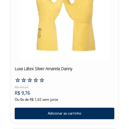
Luva Látex Silver Amarela Danny
☆
☆
☆
☆
☆
R$
10
,
27
R$
9
,
76
Ou
6
x de
R$
1
,
62
sem juros
Adicionar ao carrinho