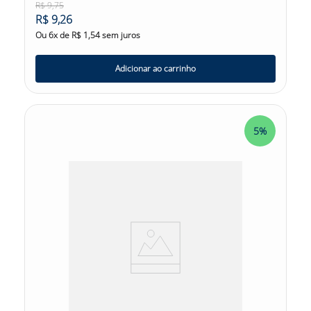
R$
9
,
75
R$
9
,
26
Ou
6
x de
R$
1
,
54
sem juros
Adicionar ao carrinho
5%