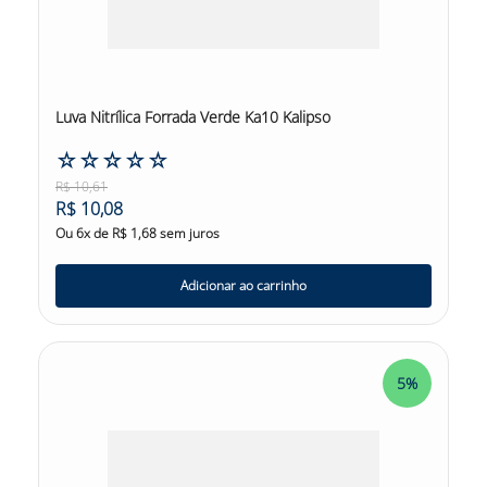
Luva Nitrílica Forrada Verde Ka10 Kalipso
☆
☆
☆
☆
☆
R$
10
,
61
R$
10
,
08
Ou
6
x de
R$
1
,
68
sem juros
Adicionar ao carrinho
5%