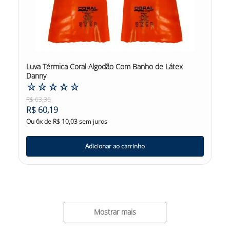
Luva Térmica Coral Algodão Com Banho de Látex
Danny
☆
☆
☆
☆
☆
R$
63
,
36
R$
60
,
19
Ou
6
x de
R$
10
,
03
sem juros
Adicionar ao carrinho
Mostrar mais