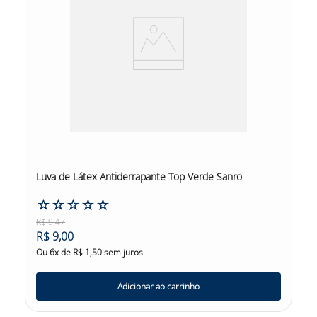
Luva de Látex Antiderrapante Top Verde Sanro
☆
☆
☆
☆
☆
R$
9
,
47
R$
9
,
00
Ou
6
x de
R$
1
,
50
sem juros
Adicionar ao carrinho