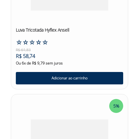
Luva Tricotada Hyflex Ansell
☆
☆
☆
☆
☆
R$
61
,
83
R$
58
,
74
Ou
6
x de
R$
9
,
79
sem juros
Adicionar ao carrinho
5%