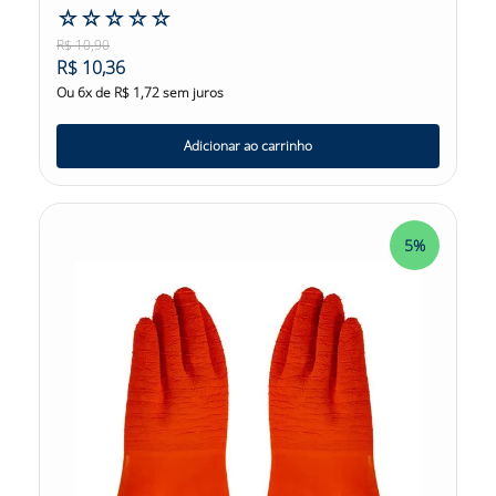
☆
☆
☆
☆
☆
R$
10
,
90
R$
10
,
36
Ou
6
x de
R$
1
,
72
sem juros
Adicionar ao carrinho
5%