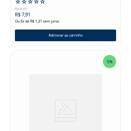
☆
☆
☆
☆
☆
R$
8
,
33
R$
7
,
91
Ou
6
x de
R$
1
,
31
sem juros
Adicionar ao carrinho
5%