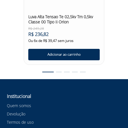
E 4
Luva Alta Tensao Te 02,5kv Tm 0,5kv
LUVA A
Classe 00 Tipo Ii Orion
TIPO I
R$
249
,
28
R$
346
,
R$
236
,
82
R$
32
Ou
6
x de
R$
39
,
47
sem juros
Ou
6
x d
Adicionar ao carrinho
Institucional
Quem somos
Devolução
Termos de uso