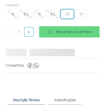
Tamanho
8
8,5
9
9,5
10
11
Adicionar ao carrinho
－
＋
Compartilhar
Descrição Técnica
Especificações