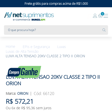
Frete grátis para compras acima de R$1.000
0
O que procura hoje?
EPIs e Segurança
Luvas
Luvas de Alta Tensão
LUVA ALTA TENSAO 20KV CLASSE 2 TIPO II ORION
LUVA ALTA TENSAO 20KV CLASSE 2 TIPO II
ORION
:
66120
ORION
R$
572
,
21
Ou
6
x de
R$
95
,
36
sem juros