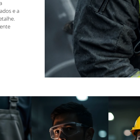
a
cados e a
talhe.
gente