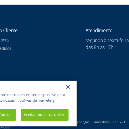
o Cliente
Atendimento
Conta
segunda à sexta-feira
das 8h às 17h
edidos
nto de cookies no seu dispositivo para
s nossas iniciativas de marketing.
 Todos
Aceitar todos os cookies
 - Estrada Velha Guarulhos, 5135 - Jardim Arapongas - Guarulhos - SP, 07210
vidual.