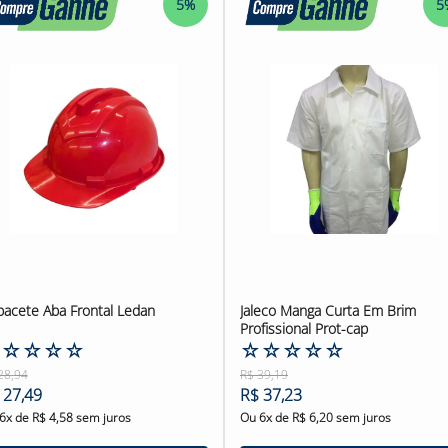
5%
5
acete Aba Frontal Ledan
Jaleco Manga Curta Em Brim
Profissional Prot-cap
☆
☆
☆
☆
☆
☆
☆
☆
☆
☆
28
,
94
R$
39
,
19
27
,
49
R$
37
,
23
6
x de
R$
4
,
58
sem juros
Ou
6
x de
R$
6
,
20
sem juros