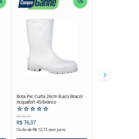
%
5%
Bota Pvc Curta 26cm B.aco Bracol
Acquafort 45/branco
☆
☆
☆
☆
☆
R$
80
,
39
R$
76
,
37
Ou
6
x de
R$
12
,
72
sem juros