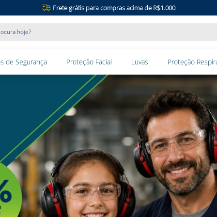
Frete grátis para compras acima de R$1.000
ocura hoje?
s de Segurança
Proteção Facial
Luvas
Proteção Respira