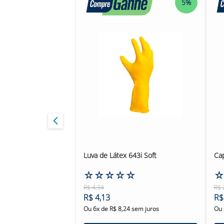
5%
Luva de Látex 643i Soft
Cap
☆
☆
☆
☆
☆
R$
4
,
34
R$
R$
4
,
13
R$
Ou
6
x de
R$
8
,
24
sem juros
Ou