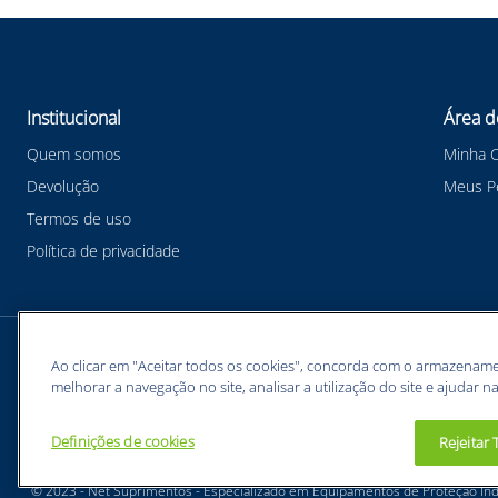
Institucional
Área d
Quem somos
Minha 
Devolução
Meus P
Termos de uso
Política de privacidade
Meios de pagamentos
Ao clicar em "Aceitar todos os cookies", concorda com o armazename
melhorar a navegação no site, analisar a utilização do site e ajudar na
Definições de cookies
Rejeitar
BUNZL EQUIPAMENTOS PARA PROTEÇÃO INDIVIDUAL. - CNPJ: 43.854.777/0001-26
© 2023 - Net Suprimentos - Especializado em Equipamentos de Proteção Indi