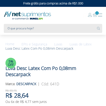
Frete grátis para compras acima de R$1.000
0
O que procura hoje?
EPIs e Segurança
Luvas
Luvas de Látex
Luva Desc Latex Com Po 0,08mm Descarpack
5%
OFF
Luva Desc Latex Com Po 0,08mm
Descarpack
:
641D
DESCARPACK
R$
30
,
15
R$
28
,
64
Ou
6
x de
R$
4
,
77
sem juros