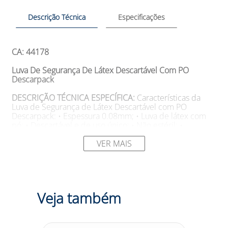
Descrição Técnica
Especificações
CA: 44178
Luva De Segurança De Látex Descartável Com PO
Descarpack
DESCRIÇÃO TÉCNICA ESPECÍFICA:
Características da
Luva de Segurança de Látex Descartável com PO
Descarpack: • Espessura 0.08mm; • Luva de látex com
pó; • Descartável e de uso único; • Não estéril; •
Aprovada pelo INMETRO.
VER MAIS
SUGESTÕES DE USO
Aplicações da Luva de Segurança
de Látex Descartável com PO Descarpack: •
Desenvolvida para uso em higiene e cuidados pessoais,
aplicação de tinturas e cremes capilares, manuseio e
trato de animais (banho e tosa), área alimentícia, estética,
Veja também
limpeza, etc; • Luva para uso não médico.
Tamanhos: P, M e G Modelo: MP175 7 BRD G BR Cor:
Branca Marca: Descarpack
DESCRIÇÃO:
Precisa de