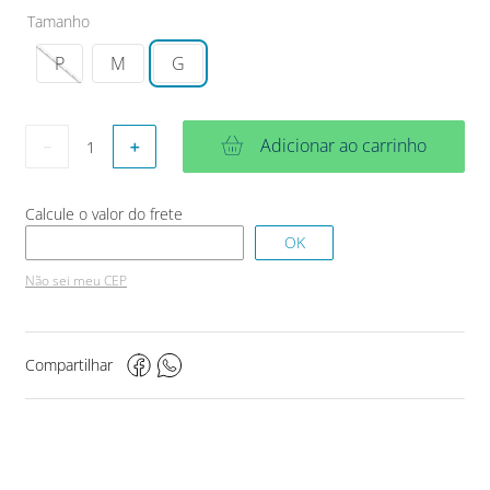
Tamanho
P
M
G
Adicionar ao carrinho
－
＋
Não sei meu CEP
Compartilhar