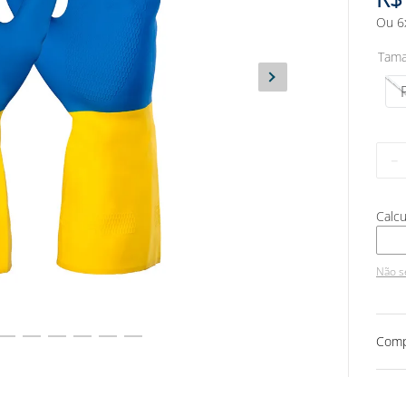
Ou
6
Tam
－
Não s
Comp