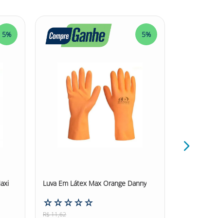
5%
5%
axi
Luva Em Látex Max Orange Danny
Luva de Lát
Pegasus Da
☆
☆
☆
☆
☆
☆
☆
☆
R$
11
,
62
R$
12
,
77