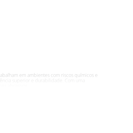
 trabalham em ambientes com riscos químicos e
tência superior e durabilidade. Com uma
ais abrasivos.
leosas. Testes rigorosos realizados no IPT
s de segurança.
do a proteção das mãos durante atividades