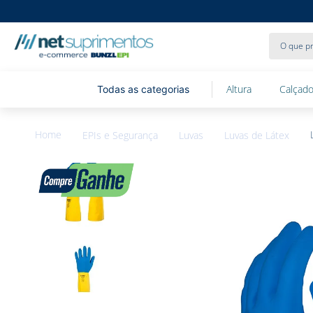
O que pr
Altura
Calçado
EPIs e Segurança
Luvas
Luvas de Látex