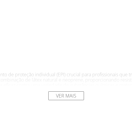
o de proteção individual (EPI) crucial para profissionais que
 combinação de látex natural e neoprene, proporcionando resis
a eficaz contra uma variedade de substâncias químicas e materi
porciona aderência excepcional mesmo em condições úmidas ou o
VER MAIS
rma MT11 atestam sua confiabilidade e conformidade com padrõe
áreas de maior desgaste, prolongando sua vida útil e garantin