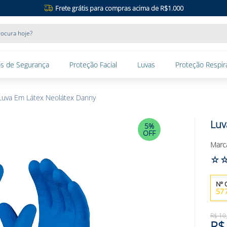
Frete grátis para compras acima de R$1.000
ocura hoje?
s de Segurança
Proteção Facial
Luvas
Proteção Respira
Luva Em Látex Neolátex Danny
Luv
5%
OFF
☆
57
R$
10
R$