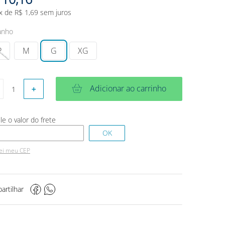
x de
R$
1
,
69
sem juros
anho
P
M
G
XG
Adicionar ao carrinho
＋
ei meu CEP
artilhar