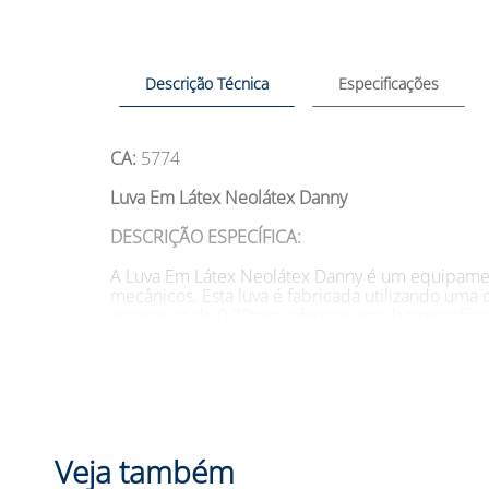
Descrição Técnica
Especificações
CA:
5774
Luva Em Látex Neolátex Danny
DESCRIÇÃO ESPECÍFICA:
A Luva Em Látex Neolátex Danny é um equipament
mecânicos. Esta luva é fabricada utilizando uma
espessura de 0,70mm, oferece uma barreira físic
Além disso, a palma antiderrapante da luva pro
(Instituto de Pesquisas Tecnológicas) sob a no
Esta luva também apresenta um reforço extra em 
industriais desafiadoras.
Veja também