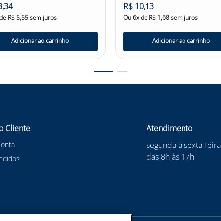
3
,
34
R$
10
,
13
 de
R$
5
,
55
sem juros
Ou
6
x de
R$
1
,
68
sem juros
Adicionar ao carrinho
Adicionar ao carrinho
itiva para profissionais que valorizam a segurança e o conforto 
xcepcional contra uma ampla gama de agentes químicos, abrasiv
imo de durabilidade e resistência, suportando as condições ma
, permitindo o manuseio seguro de objetos em condições adver
proteger suas mãos de forma eficaz e confortável.
látex Danny é um investimento na sua segurança e bem-estar. Ao
o Cliente
Atendimento
antindo uma proteção completa para suas mãos.
Conta
segunda à sexta-feira
das 8h às 17h
edidos
 #danny