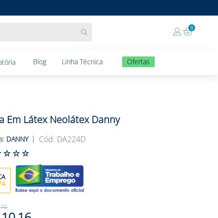
0
Blog
Linha Técnica
Ofertas
tória
a Em Látex Neolátex Danny
:
DA224D
DANNY
☆
☆
☆
☆
74
,
70
10
,
16