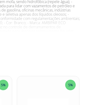
nem mofa, sendo hidrofóbica (repele água); -
tada para lidar com vazamentos de petróleo e
e gasolina, oficinas mecânicas, indústrias
 e seletiva apenas dos líquidos oleosos; -
o conformidade com regulamentações ambientais;
; - Cor: Branco; - Marca: AMBIPAR ECO
az no controle de derramamentos de
ojetada para absorver seletivamente líquidos
de 0,40m x 0,50m x 4mm e capacidade de
amamentos de combustíveis em diferentes
ssui características adicionais, como resistência
ra Vazamento de Petróleo AmbiClean é uma opção
etróleo. Seu uso contribui para a preservação
 leve e fácil de manusear, permitindo uma
ara Vazamento de Petróleo AmbiClean
biental
5%
5%