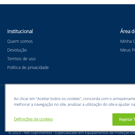
Institucional
Área d
Quem somos
Minha 
Devolução
Meus P
Termos de uso
Política de privacidade
Meios de pagamentos
Ao clicar em "Aceitar todos os cookies", concorda com o armazename
melhorar a navegação no site, analisar a utilização do site e ajudar na
Definições de cookies
Rejeitar
BUNZL EQUIPAMENTOS PARA PROTEÇÃO INDIVIDUAL. - CNPJ: 43.854.777/0001-26
© 2023 - Net Suprimentos - Especializado em Equipamentos de Proteção Indi