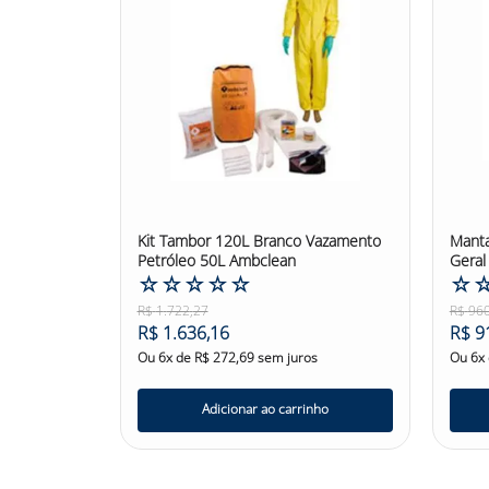
Kit Tambor 120L Branco Vazamento
Manta
Petróleo 50L Ambclean
Geral
☆
☆
☆
☆
☆
☆
R$
1
.
722
,
27
R$
96
R$
1
.
636
,
16
R$
9
Ou
6
x de
R$
272
,
69
sem juros
Ou
6
x
Adicionar ao carrinho