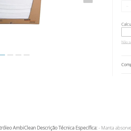
－
Não s
Comp
tróleo AmbiClean
Descrição Técnica Específica:
- Manta absorven