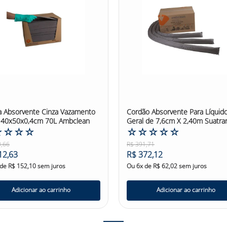
 Absorvente Cinza Vazamento
Cordão Absorvente Para Líquid
 40x50x0,4cm 70L Ambclean
Geral de 7,6cm X 2,40m Suatra
☆
☆
☆
☆
☆
☆
☆
☆
☆
0
,
66
R$
391
,
71
12
,
63
R$
372
,
12
 de
R$
152
,
10
sem juros
Ou
6
x de
R$
62
,
02
sem juros
Adicionar ao carrinho
Adicionar ao carrinho