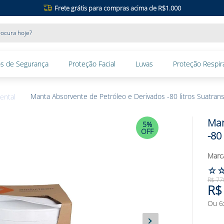
Frete grátis para compras acima de R$1.000
ocura hoje?
s de Segurança
Proteção Facial
Luvas
Proteção Respira
Manta Absorvente de Petróleo e Derivados -80 litros Suatran
ental
Man
5%
OFF
-80
☆
R$
77
R$
Ou
6