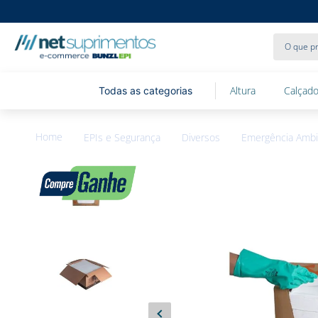
O que pr
Altura
Calçado
EPIs e Segurança
Diversos
Emergência Ambi