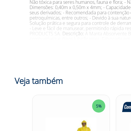
Não tóxica para seres humanos, fauna e flora; - N
Dimensões: 0,40m x 0,50m x 4mm; - Capacidade de
seus derivados; - Recomendada para contenção e 
petroquímicas, entre outros; - Devido à sua natur
Solução prática e segura para controle de der
- Leve e fácil de manusear, permitindo rápida r
PRODUCTS SA.
Descrição:
A Manta Absorvente B
combustíveis e óleos lubrificantes. Fabricada em
oleosos, enquanto não absorve água, sendo ide
absorção de 80 litros, essa manta é uma solução
ambientes, desde postos de gasolina e oficinas m
a frio e umidade, não inflamabilidade, não det
confiável para empresas e profissionais que bus
ambiental e auxilia na conformidade com regula
resposta rápida e eficaz em situações de emerg
Veja também
#mantaabsorvente #vazamentodepetroleo #cont
5%