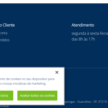
o Cliente
Atendimento
Conta
segunda à sexta-feira
das 8h às 17h
edidos
nto de cookies no seu dispositivo para
s nossas iniciativas de marketing.
 Todos
Aceitar todos os cookies
 - Estrada Velha Guarulhos, 5135 - Jardim Arapongas - Guarulhos - SP, 07210
vidual.