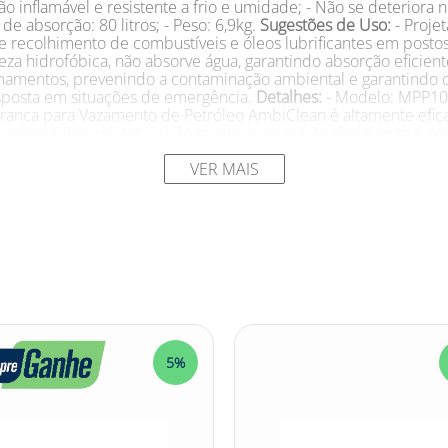
ão inflamável e resistente a frio e umidade; - Não se deteriora 
 absorção: 80 litros; - Peso: 6,9kg.
Sugestões de Uso:
- Proje
recolhimento de combustíveis e óleos lubrificantes em postos d
eza hidrofóbica, não absorve água, garantindo absorção eficiente
ramamentos, prevenindo a contaminação ambiental e garantind
esposta em situações de emergência.
Detalhes:
- Modelo: MPP100
ranca para Vazamento de Petróleo AmbiClean é altamente efic
 polipropileno sintético não tecido, essa manta absorvente é pr
al para situações de vazamentos de petróleo. Com dimensões 
 prática e eficiente para a contenção e recolhimento de derr
VER MAIS
ecânicas até indústrias petroquímicas. Além disso, o produto po
erioração e resistência ao mofo. A Manta Absorvente Branca pa
cam uma forma segura e eficiente de lidar com vazamentos de p
mentações ambientais. Com um peso de apenas 6,9kg, a manta é
ência. Confira outras categorias de Manta Absorvente Branca p
roledecontaminacao #sustentabilidadeambiental #protecaoam
5%