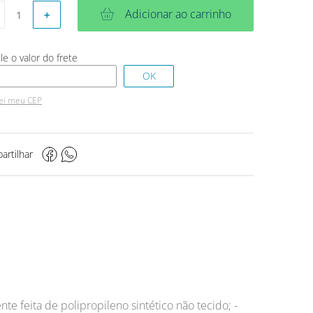
Adicionar ao carrinho
＋
ei meu CEP
artilhar
te feita de polipropileno sintético não tecido; -