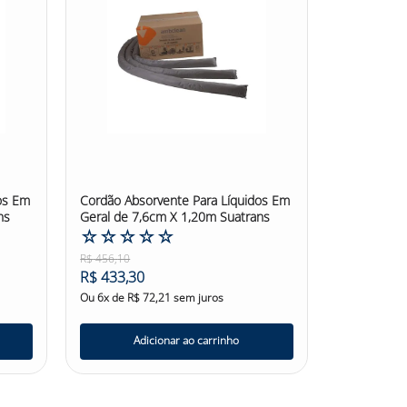
os Em
Cordão Absorvente Para Líquidos Em
ns
Geral de 7,6cm X 1,20m Suatrans
☆
☆
☆
☆
☆
R$
456
,
10
R$
433
,
30
Ou
6
x de
R$
72
,
21
sem juros
Adicionar ao carrinho