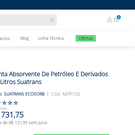
0
Blog
Linha Técnica
Ofertas
tória
s
ta Absorvente De Petróleo E Derivados
 Litros Suatrans
:
MPP100
SUATRANS ECOSORB
☆
☆
☆
☆
0
,
26
731
,
75
x de
R$
121
,
95
sem juros