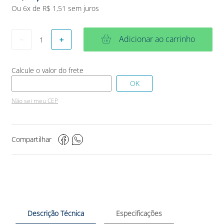
Ou
6
x de
R$
1
,
51
sem juros
Adicionar ao carrinho
－
＋
Não sei meu CEP
Compartilhar
Descrição Técnica
Especificações