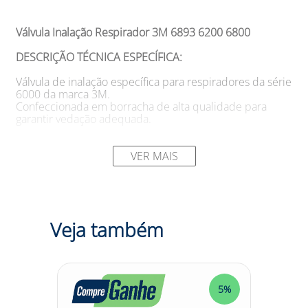
Válvula Inalação Respirador 3M 6893 6200 6800
DESCRIÇÃO TÉCNICA ESPECÍFICA:
Válvula de inalação específica para respiradores da série
6000 da marca 3M.
Confeccionada em borracha de alta qualidade para
garantir vedação adequada.
SUGESTÕES DE USO:
VER MAIS
A válvula de inalação é um componente essencial para
os respiradores da série 6000 da 3M.
Indicada para substituição em casos de desgaste, danos
ou obstrução da válvula original.
Recomendada para uso em ambientes onde seja
Veja também
necessário filtrar partículas e garantir a proteção
respiratória adequada.
Modelo:
6893
Marca:
3M DO BRASIL LTDA
5%
5%
DESCRIÇÃO: