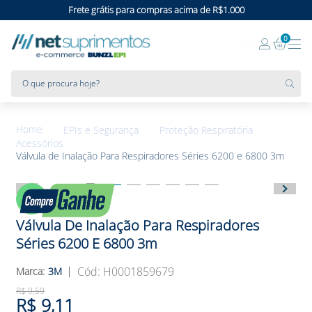
Frete grátis para compras acima de R$1.000
0
O que procura hoje?
EPIs e Segurança
Proteção Respiratória
Acessórios
Válvula de Inalação Para Respiradores Séries 6200 e 6800 3m
5%
OFF
Válvula De Inalação Para Respiradores
Séries 6200 E 6800 3m
:
H0001859679
3M
R$
9
,
59
R$
9
,
11