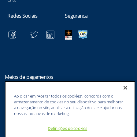
Redes Sociais
Seguranca
Meios de pagamentos
Ao clicar em "Aceitar todos os cookies", concorda com o
armazenamento de cookies no seu dispositivo para melhorar
a navegação no site, analisar a utilização do site e ajudar nas
nossas iniciativas de marketing.
Definições de cookies
BUNZL EQUIPAMENTOS PARA PROTEÇÃO INDIVIDUAL. - CNPJ:
43.854.777/0001-26 - Estrada Velha Guarulhos, 5135 - Jardim Arapongas -