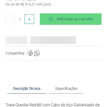
Ou
6
x de
R$
916
,
27
sem juros
Adicionar ao carrinho
－
＋
Compartilhar
Descrição Técnica
Especificações
Trava Quedas Retrátil com Cabo de Aço Galvanizado de