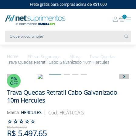
Frete grátis para compras acima de R$1.000
0
O que procura hoje?
EPIs e Segurança
Altura
Trava Quedas
Trava Quedas Retratil Cabo Galvanizado 10m Hercules
5%
OFF
Trava Quedas Retratil Cabo Galvanizado
10m Hercules
:
HCA100AG
HERCULES
☆
☆
☆
☆
☆
R$
5
.
787
,
00
R$
5
.
497
,
65