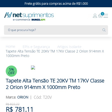
Frete grátis para compras acima de R$1.000
0
O que procura hoje?
EPIs e Segurança
Artigos Isolante
Tapete Alta Tensão TE 20KV TM 17KV Classe 2 Orion 914mm X
1000mm Preto
5%
OFF
Tapete Alta Tensão TE 20KV TM 17KV Classe
2 Orion 914mm X 1000mm Preto
:
T20V
ORION
R$
822
,
22
R$
781
,
11