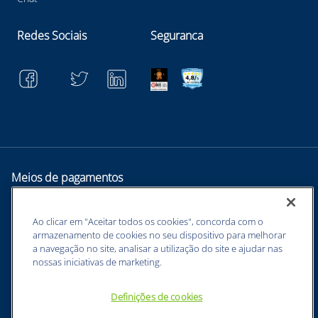
Redes Sociais
Seguranca
Meios de pagamentos
Ao clicar em "Aceitar todos os cookies", concorda com o
armazenamento de cookies no seu dispositivo para melhorar
a navegação no site, analisar a utilização do site e ajudar nas
nossas iniciativas de marketing.
Definições de cookies
BUNZL EQUIPAMENTOS PARA PROTEÇÃO INDIVIDUAL. - CNPJ:
43.854.777/0001-26 - Estrada Velha Guarulhos, 5135 - Jardim Arapongas -