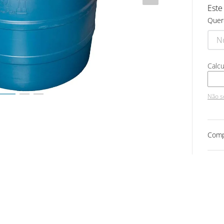
Este
Quer
Não s
Comp