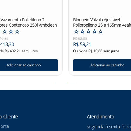
t Vazamento Polietileno 2
Bloqueio Válvula Ajustável
res Contencao 250l Ambclean
Polipropileno 25 a 165mm 4saf
☆
☆
☆
☆
☆
☆
☆
☆
☆
40
,
32
R$
62
,
33
413
,
30
R$
59
,
21
 de
R$
402
,
21
sem juros
Ou
6
x de
R$
10
,
88
sem juros
Adicionar ao carrinho
Adicionar ao carrinho
o Cliente
Atendimento
Conta
segunda à sexta-feira