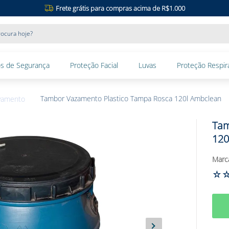
Frete grátis para compras acima de R$1.000
ocura hoje?
s de Segurança
Proteção Facial
Luvas
Proteção Respira
Tambor Vazamento Plastico Tampa Rosca 120l Ambclean
avamento
Tam
120
☆