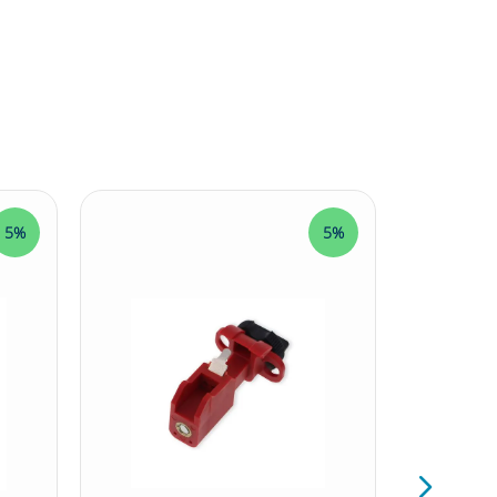
5%
5%