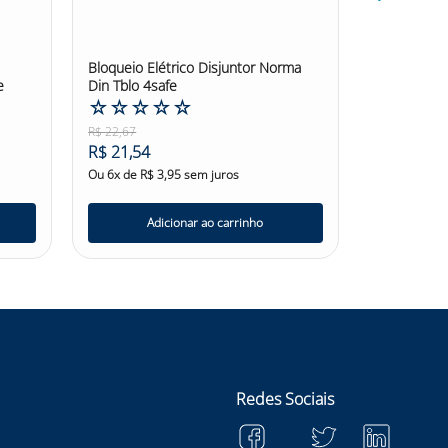
Bloqueio Elétrico Disjuntor Norma
Bloqueio a
e
Din Tblo 4safe
3,5mm 4sa
☆
☆
☆
☆
☆
☆
☆
☆
R$
22
,
67
R$
87
,
63
R$
21
,
54
R$
83
,
25
Ou
6
x de
R$
3
,
95
sem juros
Ou
6
x de
R$
Adicionar ao carrinho
Ad
Redes Sociais