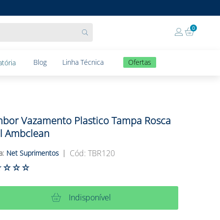
0
Blog
Linha Técnica
Ofertas
tória
bor Vazamento Plastico Tampa Rosca
l Ambclean
:
TBR120
Net Suprimentos
☆
☆
☆
☆
Indisponível