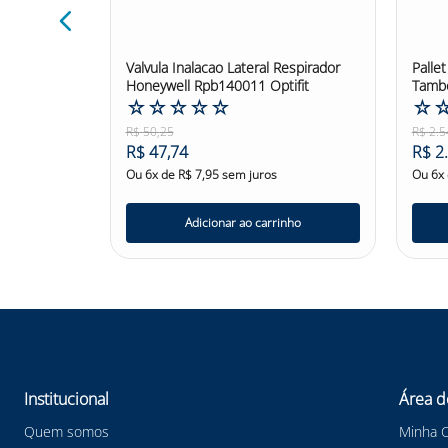
Cabo Para
Valvula Inalacao Lateral Respirador
Palle
Honeywell Rpb140011 Optifit
Tambo
☆
☆
☆
☆
☆
☆
R$
50
,
25
R$
2
.
5
R$
47
,
74
R$
2
.
s
Ou
6
x de
R$
7
,
95
sem juros
Ou
6
x
nho
Adicionar ao carrinho
Institucional
Área d
Quem somos
Minha 