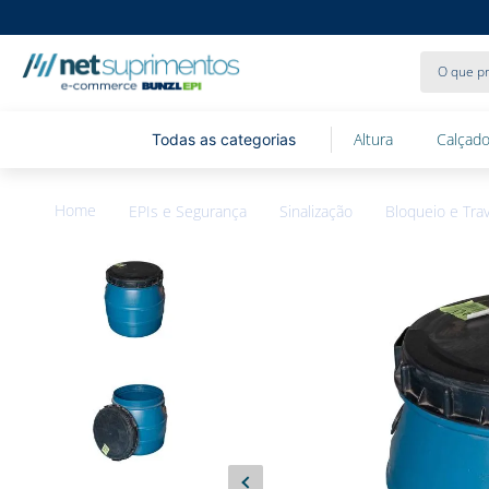
O que pr
Altura
Calçado
EPIs e Segurança
Sinalização
Bloqueio e Tr