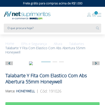
Frete grátis para compras acima de R$1.000
0
O que procura hoje?
EPIs e Segurança
Altura
Talabartes
Talabarte Y Fita Com Elastico Com Abs Abertura 55mm
Honeywell
Talabarte Y Fita Com Elastico Com Abs
Abertura 55mm Honeywell
:
191026
HONEYWELL