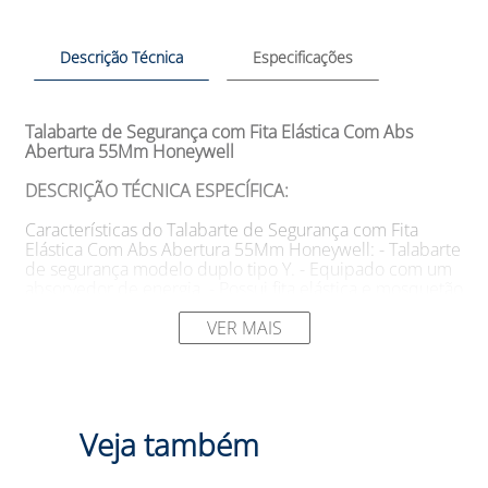
Descrição Técnica
Especificações
Talabarte de Segurança com Fita Elástica Com Abs
Abertura 55Mm Honeywell
DESCRIÇÃO TÉCNICA ESPECÍFICA:
Características do Talabarte de Segurança com Fita
Elástica Com Abs Abertura 55Mm Honeywell: - Talabarte
de segurança modelo duplo tipo Y. - Equipado com um
absorvedor de energia. - Possui fita elástica e mosquetão
com dupla trava de segurança, com abertura de 55 mm
em ambas as extremidades. - Comprimento: 1,5 m. -
VER MAIS
Tensão de ruptura: 22 kN. - Peso: 1,6 kg. - Certificações:
NBR 15834, NBR 14629.
SUGESTÕES DE USO:
Veja também
- Ideal para uso em atividades de escalada em locais
onde não há uma linha de vida permanentemente
instalada. - Pode ser utilizado em diversas situações,