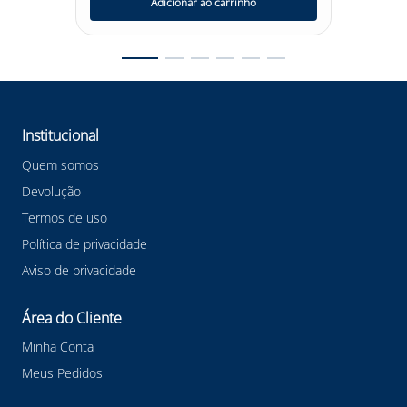
altura. Adquira já o Talabarte Y Fita 1,08m com ABS
Adicionar ao carrinho
Ultrasafe USL0056EW108 e garanta a sua segurança em
todas as suas atividades em altura!
Confira outras categorias de Talabarte de Segurança!
#talabartedesegurança #talabartedesegurançacorax
#talabartecorax #corax #EPI
Institucional
Quem somos
Devolução
Termos de uso
Política de privacidade
Aviso de privacidade
Área do Cliente
Minha Conta
Meus Pedidos