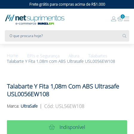
Frete grátis para compras acima de R$1.000
0
O que procura hoje?
EPIs e Segurança
Altura
Talabartes
Talabarte Y Fita 1,08m com ABS Ultrasafe USL0056EW108
Talabarte Y Fita 1,08m Com ABS Ultrasafe
USL0056EW108
:
USL56EW108
UltraSafe
Indisponível