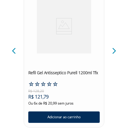
T 1L
Refil Gel Antisseptico Purell 1200ml Tfx
Antissé
1,2L
☆
☆
☆
☆
☆
☆
☆
R$
128
,
20
R$
210
,
R$
121
,
79
R$
20
Ou
6
x de
R$
20
,
99
sem juros
Ou
6
x d
Adicionar ao carrinho