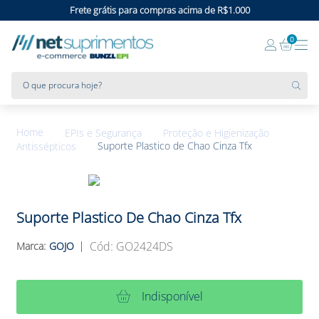
Frete grátis para compras acima de R$1.000
0
O que procura hoje?
EPIs e Segurança
Proteção e Higienização
Suporte Plastico de Chao Cinza Tfx
Antissépticos
Suporte Plastico De Chao Cinza Tfx
:
GO2424DS
GOJO
Indisponível