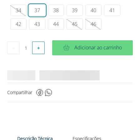
34
37
38
39
40
41
42
43
44
45
46
Adicionar ao carrinho
－
＋
Compartilhar
Descrição Técnica
Especificações