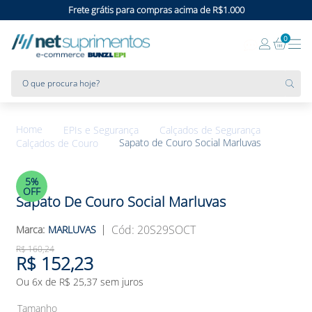
Frete grátis para compras acima de R$1.000
0
O que procura hoje?
EPIs e Segurança
Calçados de Segurança
Sapato de Couro Social Marluvas
Calçados de Couro
5%
OFF
Sapato De Couro Social Marluvas
:
20S29SOCT
MARLUVAS
R$
160
,
24
R$
152
,
23
Ou
6
x de
R$
25
,
37
sem juros
Tamanho