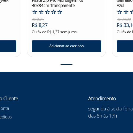
yvek
Pasta Zip Pvc Montagem Kit
Garrafao
40x34cm Transparente
Azul
☆
☆
☆
☆
☆
☆
☆
R$
8
,
71
R$
34
,
88
R$
8
,
27
R$
33
,
1
Ou
6
x de
R$
1
,
37
sem juros
Ou
6
x de
Adicionar ao carrinho
o Cliente
Atendimento
Conta
segunda à sexta-feira
das 8h às 17h
edidos