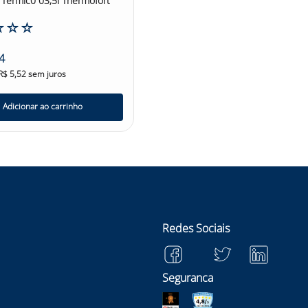
 Termic0 03,5l Thermofort
☆
☆
☆
4
R$
5
,
52
sem juros
Adicionar ao carrinho
Redes Sociais
Seguranca