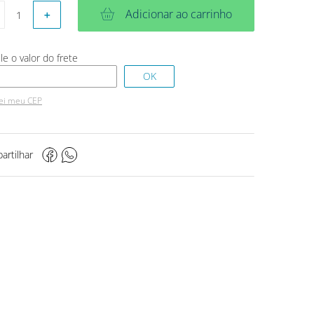
Adicionar ao carrinho
＋
ei meu CEP
artilhar