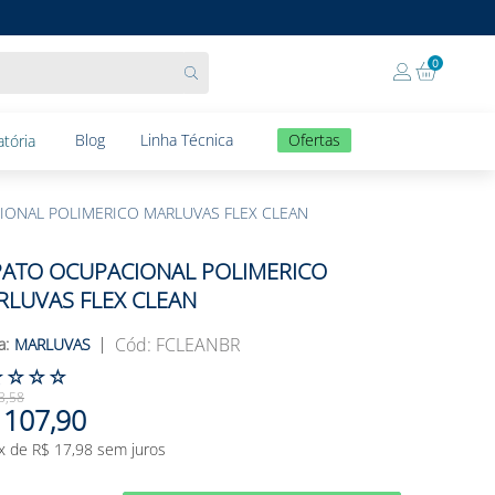
0
Blog
Linha Técnica
Ofertas
tória
IONAL POLIMERICO MARLUVAS FLEX CLEAN
PATO OCUPACIONAL POLIMERICO
RLUVAS FLEX CLEAN
:
FCLEANBR
MARLUVAS
☆
☆
☆
☆
3
,
58
107
,
90
x de
R$
17
,
98
sem juros