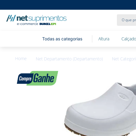
O que pr
Altura
Calçado
Net Departamento (Departamento)
Net Categori