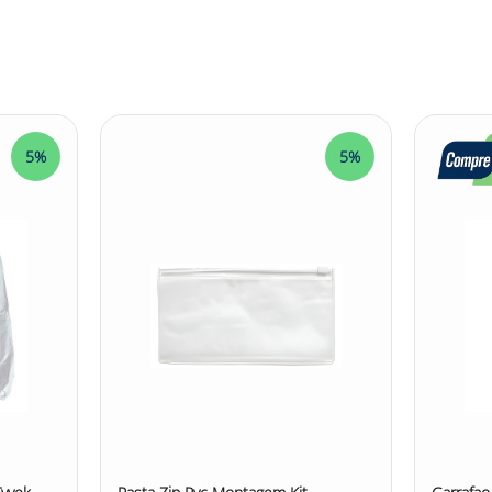
5%
5%