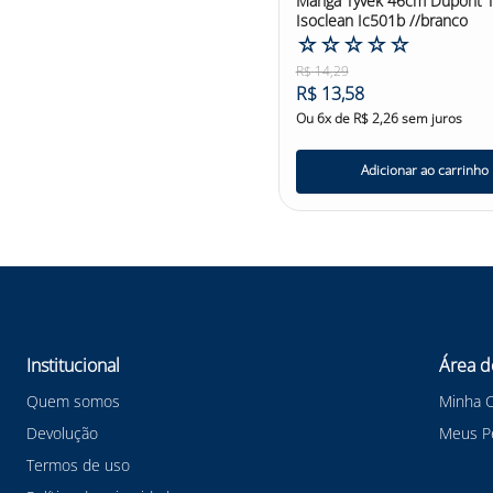
Manga Tyvek 46cm Dupont T
Isoclean Ic501b //branco
☆
☆
☆
☆
☆
R$
14
,
29
R$
13
,
58
Ou
6
x de
R$
2
,
26
sem juros
Adicionar ao carrinho
Institucional
Área d
Quem somos
Minha 
Devolução
Meus P
Termos de uso