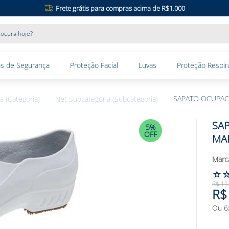
Frete grátis para compras acima de R$1.000
ocura hoje?
s de Segurança
Proteção Facial
Luvas
Proteção Respira
SAPATO OCUPAC
a (Categoria)
Net Subcategoria (Subcategoria)
SA
5%
OFF
MA
☆
R$
11
R$
Ou
6