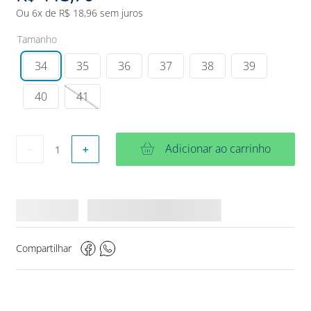
Ou
6
x de
R$
18
,
96
sem juros
Tamanho
34
35
36
37
38
39
40
41
Adicionar ao carrinho
－
＋
Compartilhar