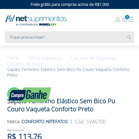
Frete grátis para compras acima de R$1.000
0
O que procura hoje?
EPIs e Segurança
Calçados de Segurança
Calçados de Couro
Sapato Feminino Elástico Sem Bico Pu Couro Vaqueta Conforto
Preto
5%
OFF
Sapato Feminino Elástico Sem Bico Pu
Couro Vaqueta Conforto Preto
:
SV46700
CONFORTO ARTEFATOS
R$
119
,
75
R$
113
,
76