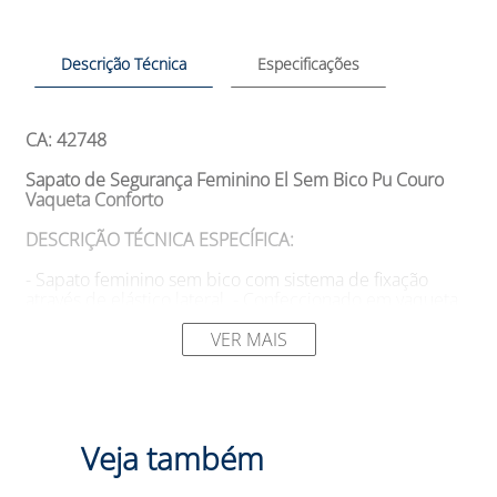
Descrição Técnica
Especificações
CA: 42748
Sapato de Segurança Feminino El Sem Bico Pu Couro
Vaqueta Conforto
DESCRIÇÃO TÉCNICA ESPECÍFICA:
- Sapato feminino sem bico com sistema de fixação
através de elástico lateral. - Confeccionado em vaqueta
integral curtida ao cromo, com 18/20 linhas de
espessura, disponível em estampa relax ou liso, com
VER MAIS
opção hidrofugada. - Possui lingueta e colarinho
acolchoado, com forro interno da gáspea em material
não tecido agulhado, que proporciona absorção do suor
e propriedades antimicrobianas. - Conta com
contraforte termo conformado para proteção do
Veja também
calcanhar, com avesso antideslizante para garantir
firmeza e estabilidade durante o caminhar. - Possui