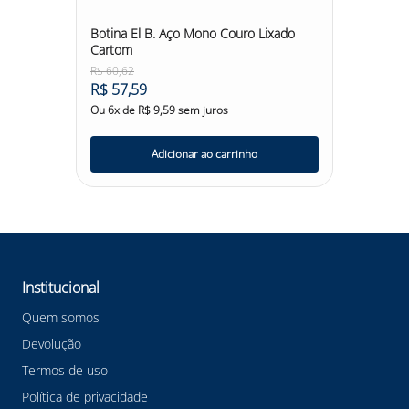
Botina El B. Aço Mono Couro Lixado
Cartom
R$
60
,
62
R$
57
,
59
Ou
6
x de
R$
9
,
59
sem juros
Adicionar ao carrinho
Institucional
Quem somos
Devolução
Termos de uso
Política de privacidade