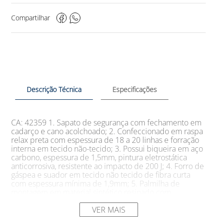
Compartilhar
Descrição Técnica
Especificações
CA: 42359 1. Sapato de segurança com fechamento em
cadarço e cano acolchoado; 2. Confeccionado em raspa
relax preta com espessura de 18 a 20 linhas e forração
interna em tecido não-tecido; 3. Possui biqueira em aço
carbono, espessura de 1,5mm, pintura eletrostática
anticorrosiva, resistente ao impacto de 200 J; 4. Forro de
gáspea e suador em tecido não tecido de fibra curta
com espessura mínima de 1,9mm; 5. Palmilha de
montagem em material sintético resinado com
espessura de 2.0mm, costurada ao cabedal pelo sistema
strobel. Palmilha de limpeza Em EVA antifungo
VER MAIS