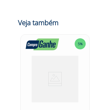
antibactéria acabamento em tecido não tecido três mm
de espessura; 6. O solado é constituído de duas
camadas de poliuretano (Pu) expandido bi-densidade,
injetado diretamente no cabedal; 7. Cor: Preto; 8.
Numeração: 33 ao 45; 9. De acordo com a Norma: ABNT
Veja também
NBR ISO 20344:2015 e ISO 20345:2015. 1. Proteção dos
pés do usuário contra impactos de quedas de objetos
sobre os artelhos e contra agentes abrasivos e
escoriantes; 2. Sem isolamento elétrico.
5%