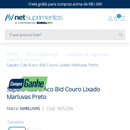
Frete grátis para compras acima de R$1.000
0
O que procura hoje?
EPIs e Segurança
Calçados de Segurança
Calçados de Couro
Sapato Cad B.aco Bid Couro Lixado Marluvas Preto
Sapato Cad B.aco Bid Couro Lixado
Marluvas Preto
:
90S29A
MARLUVAS
Tamanho