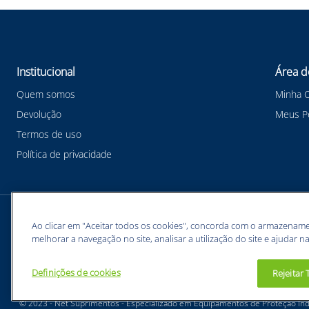
Institucional
Área d
Quem somos
Minha 
Devolução
Meus P
Termos de uso
Política de privacidade
Meios de pagamentos
Ao clicar em "Aceitar todos os cookies", concorda com o armazename
melhorar a navegação no site, analisar a utilização do site e ajudar na
Definições de cookies
Rejeitar
BUNZL EQUIPAMENTOS PARA PROTEÇÃO INDIVIDUAL. - CNPJ: 43.854.777/0001-26
© 2023 - Net Suprimentos - Especializado em Equipamentos de Proteção Indi