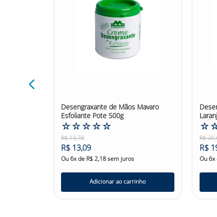
#sabonetedesdengraxantenutriex #EPI
 72 Toalhas
Desengraxante de Mãos Mavaro
Dese
Esfoliante Pote 500g
Laran
☆
☆
☆
☆
☆
☆
R$
13
,
78
R$
20
,
R$
13
,
09
R$
1
Ou
6
x de
R$
2
,
18
sem juros
Ou
6
x
nho
Adicionar ao carrinho