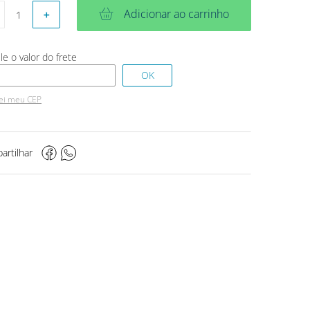
Adicionar ao carrinho
＋
ei meu CEP
artilhar