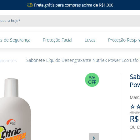
Frete grátis para compras acima de R$1.000
ocura hoje?
s de Segurança
Proteção Facial
Luvas
Proteção Respira
Sabonete Líquido Desengraxante Nutriex Power Eco Esfoli
abonetes
Sab
5%
OFF
Pow
☆
R$
28
R$
Ou
6