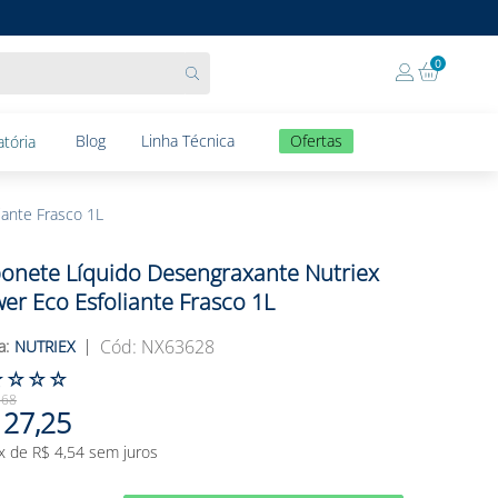
0
Blog
Linha Técnica
Ofertas
tória
ante Frasco 1L
onete Líquido Desengraxante Nutriex
er Eco Esfoliante Frasco 1L
:
NX63628
NUTRIEX
☆
☆
☆
☆
,
68
27
,
25
x de
R$
4
,
54
sem juros