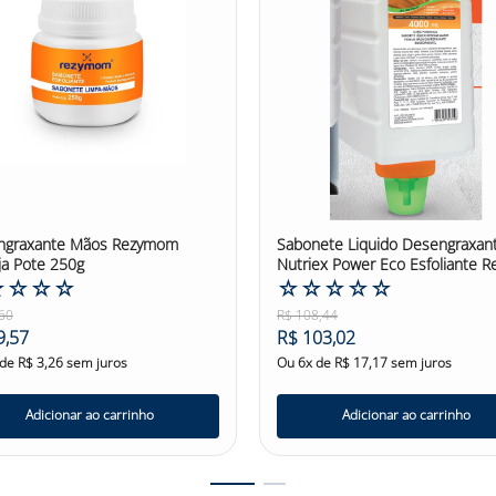
ngraxante Mãos Rezymom
Sabonete Liquido Desengraxan
ja Pote 250g
Nutriex Power Eco Esfoliante Ref
☆
☆
☆
☆
☆
☆
☆
☆
☆
60
R$
108
,
44
9
,
57
R$
103
,
02
 de
R$
3
,
26
sem juros
Ou
6
x de
R$
17
,
17
sem juros
Adicionar ao carrinho
Adicionar ao carrinho