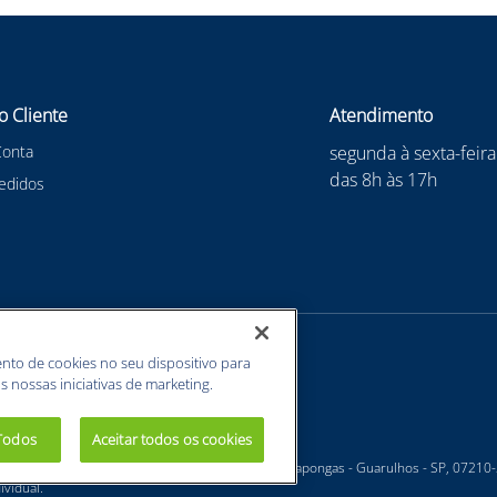
o Cliente
Atendimento
Conta
segunda à sexta-feira
das 8h às 17h
edidos
nto de cookies no seu dispositivo para
s nossas iniciativas de marketing.
 Todos
Aceitar todos os cookies
 - Estrada Velha Guarulhos, 5135 - Jardim Arapongas - Guarulhos - SP, 07210
vidual.