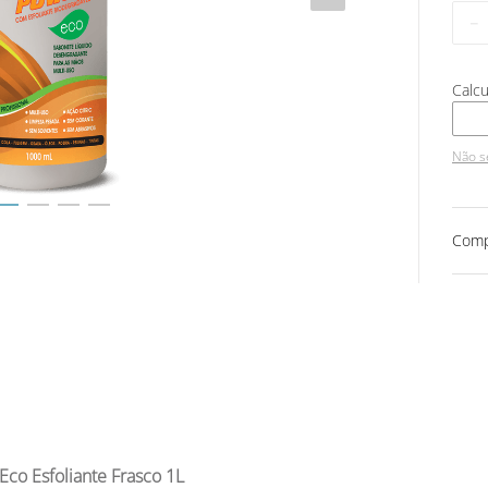
－
Não s
Comp
co Esfoliante Frasco 1L