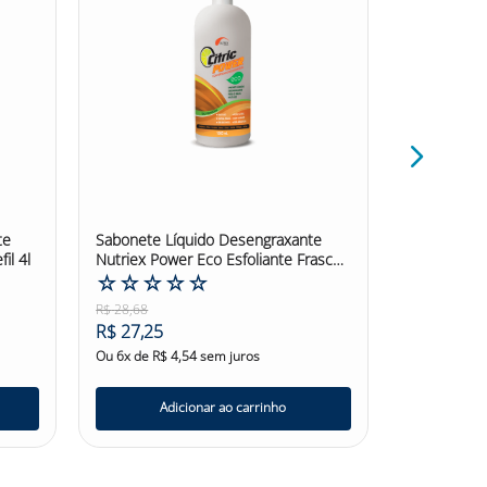
te
Sabonete Líquido Desengraxante
Sabonete L
il 4l
Nutriex Power Eco Esfoliante Frasco
Mavaro Plu
1L
☆
☆
☆
☆
☆
☆
☆
☆
R$
28
,
68
R$
126
,
13
R$
27
,
25
R$
119
,
82
Ou
6
x de
R$
4
,
54
sem juros
Ou
6
x de
R$
Adicionar ao carrinho
Ad