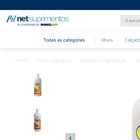
O que pr
Altura
Calçado
EPIs e Segurança
Proteção e Higienização
S