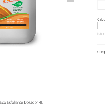
－
Não s
Comp
Eco Esfoliante Dosador 4L