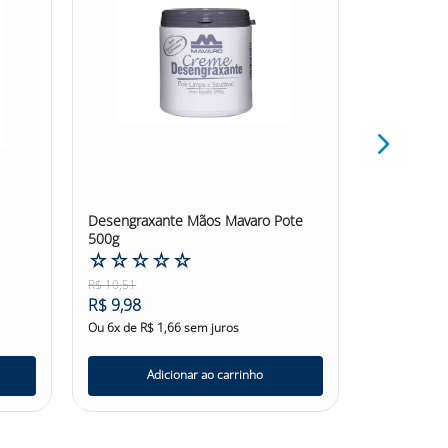
bonetenutriex #nutriex
Desengraxante Mãos Mavaro Pote
Sabonete L
500g
Nutriex Pow
☆
☆
☆
☆
☆
1L
☆
☆
☆
R$
10
,
51
R$
28
,
68
R$
9
,
98
R$
27
,
25
Ou
6
x de
R$
1
,
66
sem juros
Ou
6
x de
R$
Adicionar ao carrinho
Ad