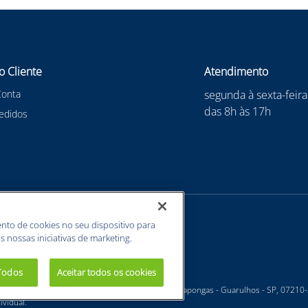
o Cliente
Atendimento
Conta
segunda à sexta-feira
das 8h às 17h
edidos
nto de cookies no seu dispositivo para
s nossas iniciativas de marketing.
 Todos
Aceitar todos os cookies
 - Estrada Velha Guarulhos, 5135 - Jardim Arapongas - Guarulhos - SP, 07210
vidual.