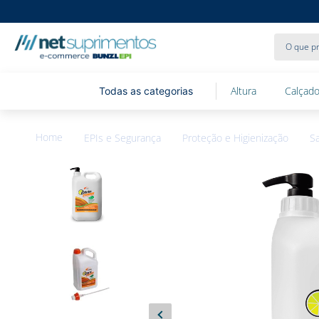
O que pr
Altura
Calçado
EPIs e Segurança
Proteção e Higienização
S