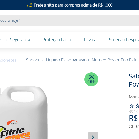
Frete grátis para compras acima de R$1.000
ocura hoje?
s de Segurança
Proteção Facial
Luvas
Proteção Respira
Sabonete Líquido Desengraxante Nutriex Power Eco Esfol
abonetes
Sab
5%
OFF
Pow
☆
R$
10
R$
Ou
6