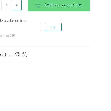
Adicionar ao carrinho
＋
ei meu CEP
artilhar