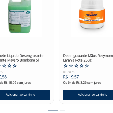
rança! #sabonetedesegurança #sabonetedesegurançanutriex #sa
ete Liquido Desengraxante
Desengraxante Mãos Rezymom
iante Mavaro Bombona 5l
Laranja Pote 250g
☆
☆
☆
☆
☆
☆
☆
☆
☆
35
R$
20
,
60
0
,
58
R$
19
,
57
 de
R$
15
,
09
sem juros
Ou
6
x de
R$
3
,
26
sem juros
Adicionar ao carrinho
Adicionar ao carrinho