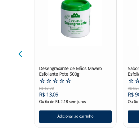
Confira outras categorias de Sabonete de Segu
#sabonetedesdengraxantenutriex #EPI
eavy Blader
Desengraxante de Mãos Mavaro
Sabon
Esfoliante Pote 500g
Esfol
☆
☆
☆
☆
☆
☆
R$
13
,
78
R$
95
,
R$
13
,
09
R$
9
Ou
6
x de
R$
2
,
18
sem juros
Ou
6
x
nho
Adicionar ao carrinho