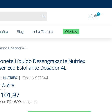
0
Blog
Linha Técnica
Ofertas
tória
iante Dosador 4L
onete Líquido Desengraxante Nutriex
er Eco Esfoliante Dosador 4L
:
NX63644
NUTRIEX
☆
☆
☆
☆
7
,
34
101
,
97
x de
R$
16
,
99
sem juros