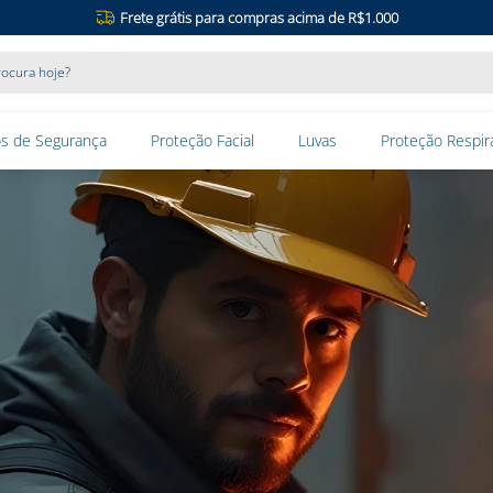
Frete grátis para compras acima de R$1.000
ocura hoje?
s de Segurança
Proteção Facial
Luvas
Proteção Respira