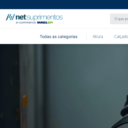
O que pr
Altura
Calçado