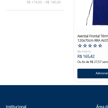
R$ 174,00
–
R$ 180,00
Avental Frontal Tér
120x70cm RRA AV2
☆
☆
☆
☆
☆
R$
174
,
13
R$
165
,
42
Ou
6
x de
R$
27
,
57
sem 
Adicionar
Institucional
Área d