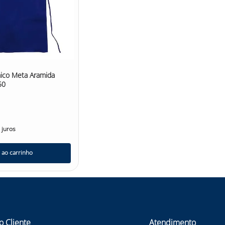
mico Meta Aramida
50
juros
 ao carrinho
o Cliente
Atendimento