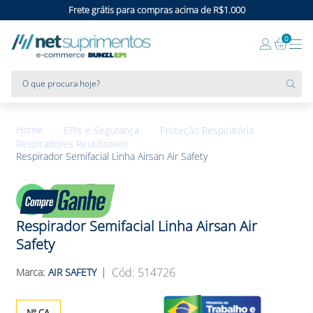
Frete grátis para compras acima de R$1.000
0
O que procura hoje?
EPIs e Segurança
Proteção Respiratória
Respiradores Reutilizáveis
Respirador Semifacial Linha Airsan Air Safety
5%
OFF
Respirador Semifacial Linha Airsan Air
Safety
:
514726
AIR SAFETY