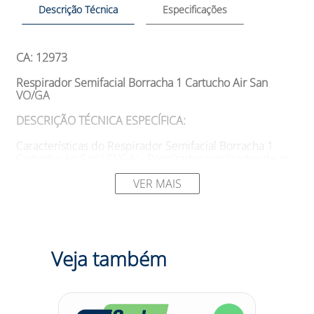
Descrição Técnica
Especificações
CA: 12973
Respirador Semifacial Borracha 1 Cartucho Air San
VO/GA
DESCRIÇÃO TÉCNICA ESPECÍFICA:
Características do Respirador Semifacial Borracha 1
Cartucho Air San VO/GA: - Respirador purificador de ar
de segurança, tipo peça semifacial. - Composto por uma
peça externa em material plástico rígido e uma peça
VER MAIS
interna em elastômero termoplástico, que são
encaixadas entre si. - A parte interna possui aberturas
para válvulas de inalação e exalação. - Rosca interna na
parte frontal para fixação dos filtros. - Tirante elástico
com suporte para a nuca e fivela plástica para ajuste. -
Veja também
Possui 01 filtro 400 A1B1 para vapores orgânicos e
Gases Ácidos. - Testado e aprovado pelas normas NBR
13694/1996, NBR 13696/1996 e NBR 13697/1996.
SUGESTÕES DE USO