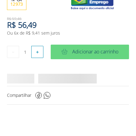
12973
R$
59
,
46
R$
56
,
49
Ou
6
x de
R$
9
,
41
sem juros
Adicionar ao carrinho
－
＋
Compartilhar