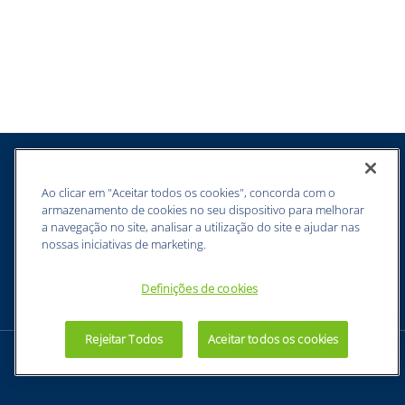
metálicas e de PVC, garantindo segurança e conforto ao
usuário.
- Possui fivelas de ajuste que podem ser soltas com
apenas um dedo, facilitando o uso e a remoção do
respirador. O encaixe tipo baioneta permite acoplar os
filtros e acessórios em qualquer posição, oferecendo
maior versatilidade e praticidade.
- O respirador apresenta lentes panorâmicas que
proporcionam visão periférica nos painéis laterais,
ampliando o campo de visão do usuário. Com peso
inferior a 360 gramas, é leve e confortável de usar
durante longos períodos.
Ao clicar em "Aceitar todos os cookies", concorda com o
- Cumpre a norma ANSI Z87+ para proteção contra
armazenamento de cookies no seu dispositivo para melhorar
impactos, garantindo a segurança dos olhos.
a navegação no site, analisar a utilização do site e ajudar nas
nossas iniciativas de marketing.
SUGESTÕES DE USO:
Aplicações do Respirador Facial Moldex 9002:
Definições de cookies
- Recomendado para proteção das vias respiratórias
contra inalação de partículas sólidas quando utilizado
com filtros para partículas, bem como contra gases e
Rejeitar Todos
Aceitar todos os cookies
vapores quando utilizado com filtros químicos e
combinados.
- É ideal para uso em ambientes industriais, como
construção civil, indústria química, manutenção,