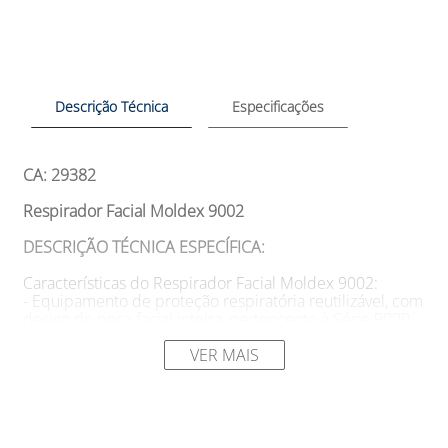
Descrição Técnica
Especificações
CA: 29382
Respirador Facial Moldex 9002
DESCRIÇÃO TÉCNICA ESPECÍFICA:
Características do Respirador Facial Moldex 9002:
- Equipamento de proteção respiratória reutilizável, com
design de peça facial inteira, pertencente à Série 9000
da Moldex.
- Possui borda de selagem e flanges moldadas nas
VER MAIS
lentes, sem utilização de metal, proporcionando menos
peso e fácil inspeção e manutenção.
- As lentes do respirador possuem revestimento
resistente a arranhões e vêm com uma película
protetora. O produto é completamente livre de peças