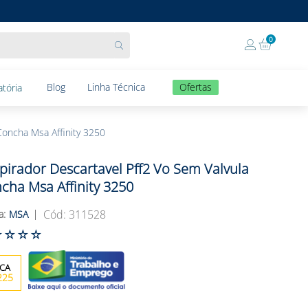
0
Blog
Linha Técnica
Ofertas
tória
Concha Msa Affinity 3250
pirador Descartavel Pff2 Vo Sem Valvula
cha Msa Affinity 3250
:
311528
MSA
☆
☆
☆
☆
225