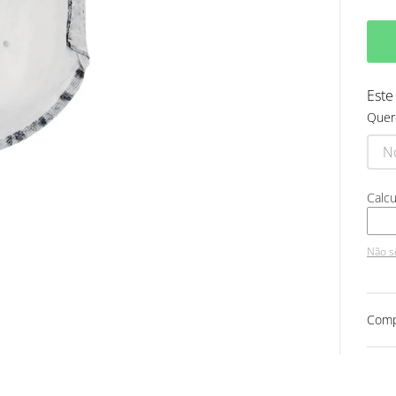
Este
Quer
Não s
Comp