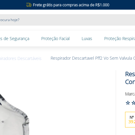
Frete grátis para compras acima de R$1.000
ocura hoje?
s de Segurança
Proteção Facial
Luvas
Proteção Respira
Respirador Descartavel Pff2 Vo Sem Valvula 
iradores Descartáveis
Res
Con
☆
39