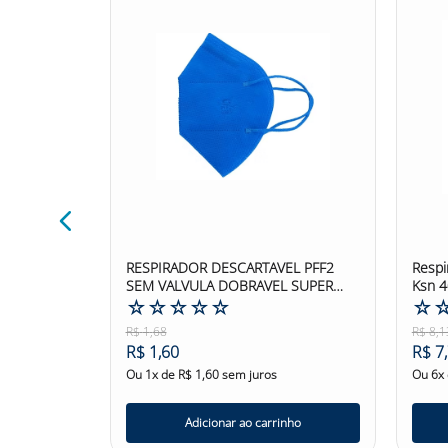
ff2 Sem
RESPIRADOR DESCARTAVEL PFF2
Respira
207
SEM VALVULA DOBRAVEL SUPER
Ksn 
SAFETY
☆
☆
☆
☆
☆
☆
R$
1
,
68
R$
8
,
1
R$
1
,
60
R$
7
,
Ou
1
x de
R$
1
,
60
sem juros
Ou
6
x
nho
Adicionar ao carrinho