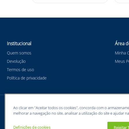
Institucional
Área d
Quem somos
Minha 
Devolução
Meus P
Termos de uso
Política de privacidade
Meios de pagamentos
Ao clicar em "Aceitar todos os cookies", concorda com o armazename
melhorar a navegação no site, analisar a utilização do site e ajudar na
Definições de cookies
Rejeitar