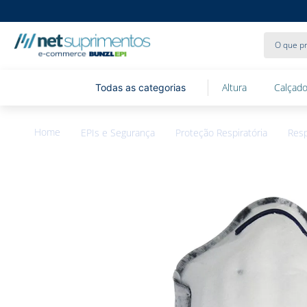
O que pr
Altura
Calçado
EPIs e Segurança
Proteção Respiratória
Resp