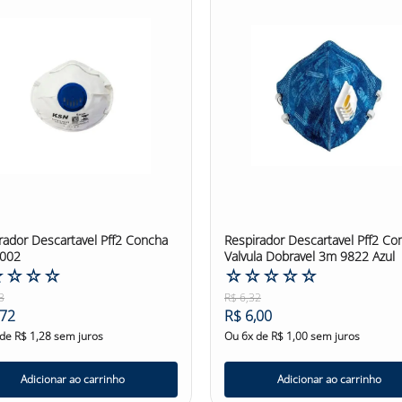
dor Descartavel Pff2 Concha
Respirador Descartavel Pff2 C
4002
Valvula Dobravel 3m 9822 Azul
☆
☆
☆
☆
☆
☆
☆
☆
☆
3
R$
6
,
32
72
R$
6
,
00
 de
R$
1
,
28
sem juros
Ou
6
x de
R$
1
,
00
sem juros
Adicionar ao carrinho
Adicionar ao carrinho