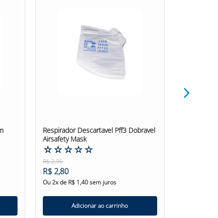
om
Respirador Descartavel Pff3 Dobravel
Respirador 
Airsafety Mask
Dobravel Ai
☆
☆
☆
☆
☆
☆
☆
☆
R$
2
,
95
R$
3
,
80
R$
2
,
80
R$
3
,
61
Ou
2
x de
R$
1
,
40
sem juros
Ou
3
x de
R$
Adicionar ao carrinho
Ad