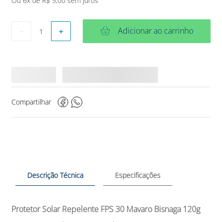
Ou
6
x de
R$
5
,
00
sem juros
Adicionar ao carrinho
－
＋
Compartilhar
Descrição Técnica
Especificações
Protetor Solar Repelente FPS 30 Mavaro Bisnaga 120g