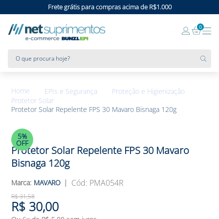
Frete grátis para compras acima de R$1.000
0
O que procura hoje?
EPIs e Segurança
Proteção e Higienização
Protetor Solar
Protetor Solar Repelente FPS 30 Mavaro Bisnaga 120g
5%
OFF
Protetor Solar Repelente FPS 30 Mavaro
Bisnaga 120g
:
PMA054R
MAVARO
R$
31
,
58
R$
30
,
00