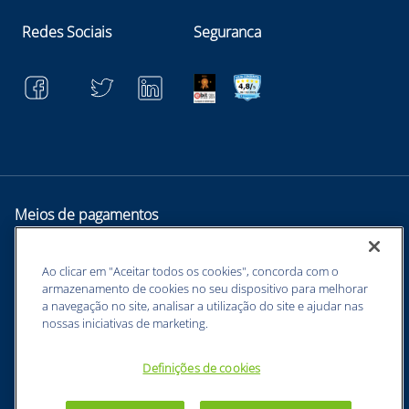
Redes Sociais
Seguranca
Meios de pagamentos
Ao clicar em "Aceitar todos os cookies", concorda com o
armazenamento de cookies no seu dispositivo para melhorar
a navegação no site, analisar a utilização do site e ajudar nas
nossas iniciativas de marketing.
Definições de cookies
BUNZL EQUIPAMENTOS PARA PROTEÇÃO INDIVIDUAL. - CNPJ:
43.854.777/0001-26 - Estrada Velha Guarulhos, 5135 - Jardim Arapongas -
Guarulhos - SP, 07210-250 -
sac@netsuprimentos.com.br