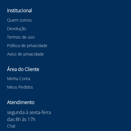
#protetorsolardesegurançarepelente
#protetorsolarmarvaro #marvaro
Institucional
#protetorsolarrepelentemarvaro #EPI
Quem somos
Devolução
Termos de uso
Política de privacidade
Aviso de privacidade
Área do Cliente
Minha Conta
Meus Pedidos
Atendimento
segunda à sexta-feira
das 8h às 17h
Chat