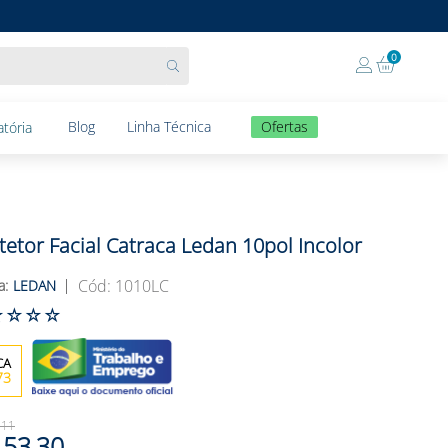
0
Blog
Linha Técnica
Ofertas
tória
tetor Facial Catraca Ledan 10pol Incolor
:
1010LC
LEDAN
☆
☆
☆
☆
73
,
11
53
,
30