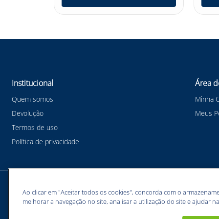
Institucional
Área d
Quem somos
Minha 
Devolução
Meus P
Termos de uso
Política de privacidade
Meios de pagamentos
Ao clicar em "Aceitar todos os cookies", concorda com o armazename
melhorar a navegação no site, analisar a utilização do site e ajudar na