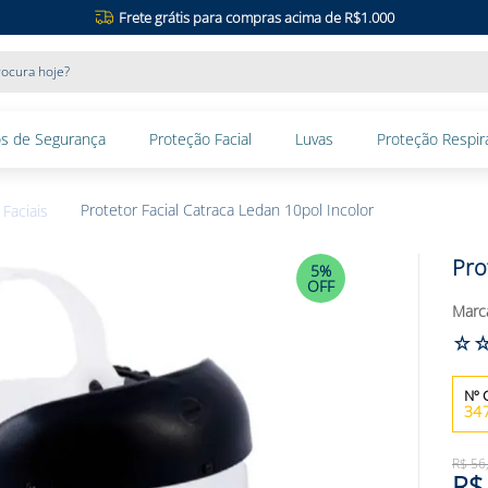
Frete grátis para compras acima de R$1.000
ocura hoje?
s de Segurança
Proteção Facial
Luvas
Proteção Respira
Protetor Facial Catraca Ledan 10pol Incolor
Faciais
Pro
5%
OFF
☆
34
R$
56
R$