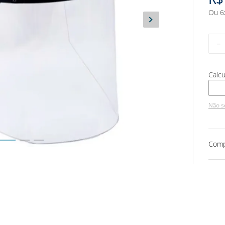
Ou
6
－
Não s
Comp