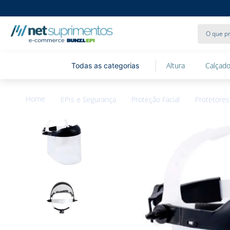
O que pr
Altura
Calçado
EPIs e Segurança
Proteção Facial
Protetores 