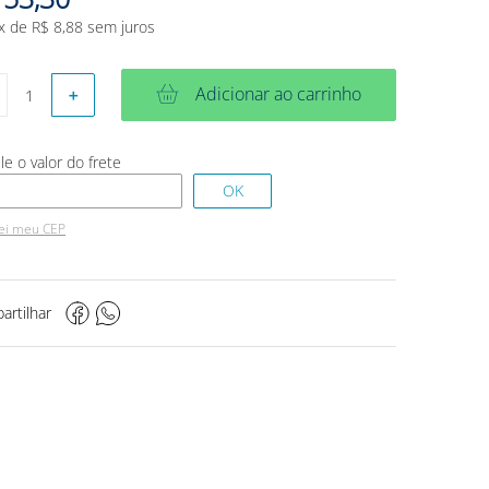
x de
R$
8
,
88
sem juros
Adicionar ao carrinho
＋
ei meu CEP
artilhar