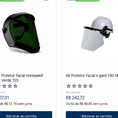
oporciona segurança e proteção para o rosto do trabalhador em
 visor transparente de plástico incolor, oferecendo ampla visibi
e uma carneira de plástico, permitindo um ajuste preciso e conf
o sua estabilidade, e a carneira é presa à coroa por parafusos
rtificado de acordo com a norma ANSI.Z.87.1/2003, atestando su
com ferramentas como esmerilhadeiras e lixadeiras, oferecend
s categorias de Protetor Facial Catraca Ledan 10 Polegadas #P
 Protetor Facial Honeywell
Kit Protetor Facial V-gard 190 
c Verde T05
☆
☆
☆
☆
☆
☆
☆
☆
☆
3
,
17
R$
255
,
50
07
,
01
R$
242
,
72
 de
R$
51
,
16
sem juros
Ou
6
x de
R$
40
,
45
sem juros
Adicionar ao carrinho
Adicionar ao carrinho