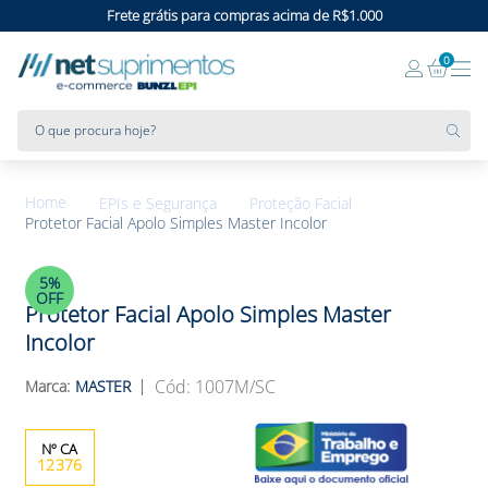
Frete grátis para compras acima de R$1.000
0
O que procura hoje?
EPIs e Segurança
Proteção Facial
Protetor Facial Apolo Simples Master Incolor
5%
OFF
Protetor Facial Apolo Simples Master
Incolor
:
1007M/SC
MASTER
12376