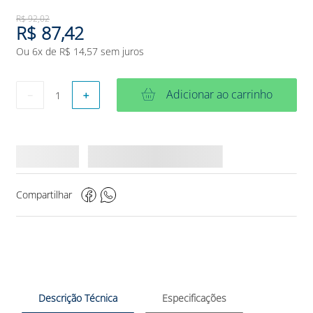
R$
92
,
02
R$
87
,
42
Ou
6
x de
R$
14
,
57
sem juros
Adicionar ao carrinho
－
＋
Compartilhar
Descrição Técnica
Especificações