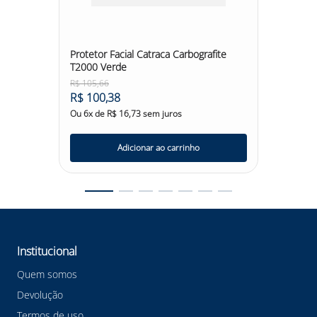
aster
Protetor Facial Catraca Carbografite
Lente Ó
T2000 Verde
XTR Su
R$
105
,
66
R$
38
,
6
R$
100
,
38
R$
36
,
Ou
6
x de
R$
16
,
73
sem juros
Ou
6
x d
Adicionar ao carrinho
Institucional
Quem somos
Devolução
Termos de uso