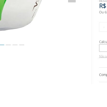
R$
53
R$
Ou
6
－
Não s
Comp