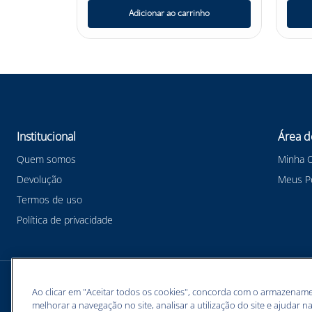
nho
Adicionar ao carrinho
Institucional
Área d
Quem somos
Minha 
Devolução
Meus P
Termos de uso
Política de privacidade
Meios de pagamentos
Ao clicar em "Aceitar todos os cookies", concorda com o armazename
melhorar a navegação no site, analisar a utilização do site e ajudar na