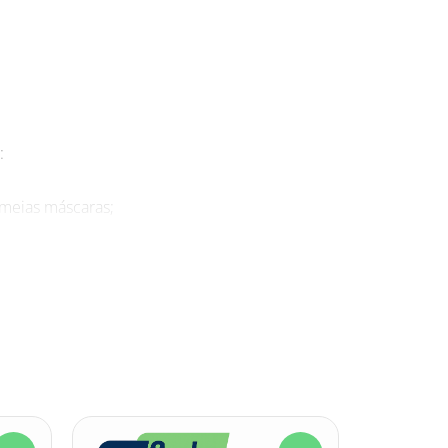
:
 meias máscaras;
ção Facial Policarb Para Ampla Visão Univet