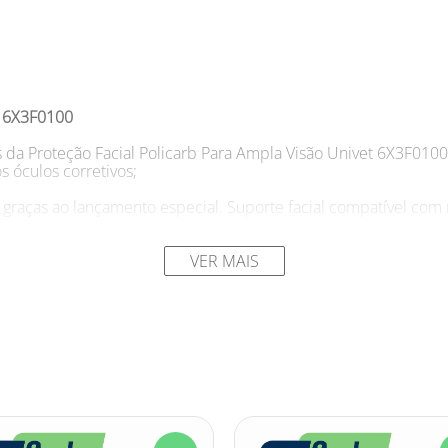
t 6X3F0100
s da Proteção Facial Policarb Para Ampla Visão Univet 6X3F0100
 óculos corretivos;
e graças ao lançamento especial. Suporte facial compatível com
 temperaturas extremas.
VER MAIS
ial Policarb Para Ampla Visão Univet 6X3F0100:
tos de partículas volantes multidirecionais e líquidos.
biente de risco e teme pela sua segurança ocular? Com a Prote