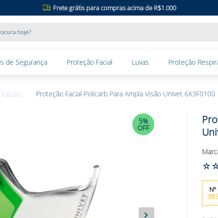
Frete grátis para compras acima de R$1.000
ocura hoje?
s de Segurança
Proteção Facial
Luvas
Proteção Respira
Proteção Facial Policarb Para Ampla Visão Univet 6X3F0100
Faciais
Pro
5%
OFF
Uni
☆
38