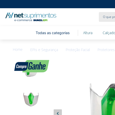
O que pr
Altura
Calçado
EPIs e Segurança
Proteção Facial
Protetores 