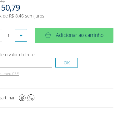
,
46
50
,
79
x de
R$
8
,
46
sem juros
Adicionar ao carrinho
＋
ei meu CEP
artilhar