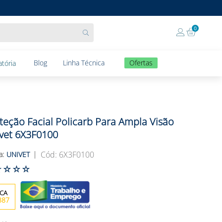
0
Blog
Linha Técnica
Ofertas
tória
teção Facial Policarb Para Ampla Visão
vet 6X3F0100
:
6X3F0100
UNIVET
☆
☆
☆
☆
387