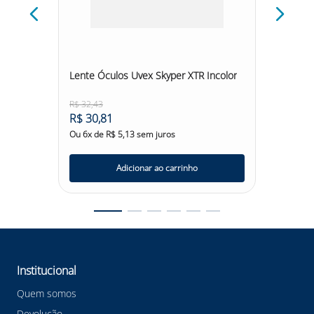
mfo
Lente Óculos Uvex Skyper XTR Incolor
Valvula
Rp77001
R$
32
,
43
R$
94
,
6
R$
30
,
81
R$
89
,
Ou
6
x de
R$
5
,
13
sem juros
Ou
6
x d
Adicionar ao carrinho
Institucional
Quem somos
Devolução