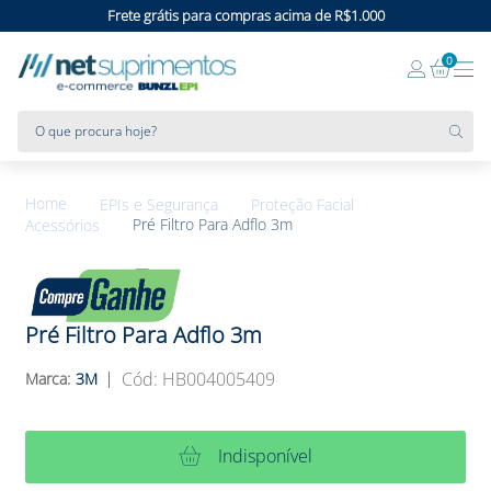
Frete grátis para compras acima de R$1.000
0
O que procura hoje?
EPIs e Segurança
Proteção Facial
Pré Filtro Para Adflo 3m
Acessórios
Pré Filtro Para Adflo 3m
:
HB004005409
3M
Indisponível