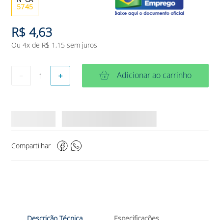
5745
R$
4
,
63
Ou
4
x de
R$
1
,
15
sem juros
Adicionar ao carrinho
－
＋
Compartilhar
Descrição Técnica
Especificações