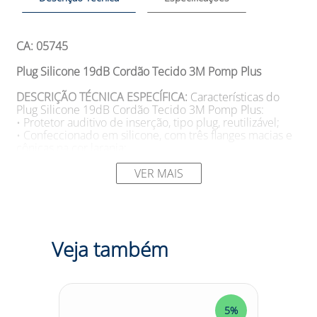
CA: 05745
Plug Silicone 19dB Cordão Tecido 3M Pomp Plus
DESCRIÇÃO TÉCNICA ESPECÍFICA:
Características do
Plug Silicone 19dB Cordão Tecido 3M Pomp Plus:
• Protetor auditivo de inserção, tipo plug, reutilizável;
• Confeccionado em silicone, com três flanges macias e
cônicas na cor laranja;
• Possui cordão de polipropileno na cor laranja;
• Tamanho único;
VER MAIS
• Atenuação 18 NRRsf;
• Aprovado pela norma ANSI S12.6 - 2008 - Método B.
SUGESTÕES DE USO
Aplicações do Plug Silicone 19dB
Cordão Tecido 3M Pomp Plus:
Veja também
• Para exposição a níveis de ruído acima de 85 dB(A).
Modelo: 1504PLUS
Cor (Consulte disponibilidade): Laranja
5%
5%
Tamanho: Único