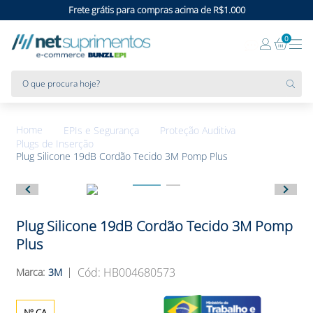
Frete grátis para compras acima de R$1.000
0
O que procura hoje?
EPIs e Segurança
Proteção Auditiva
Plugs de Inserção
Plug Silicone 19dB Cordão Tecido 3M Pomp Plus
Plug Silicone 19dB Cordão Tecido 3M Pomp
Plus
:
HB004680573
3M