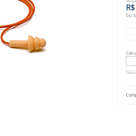
R$
4
,
R$
Ou
3
－
Não s
Comp