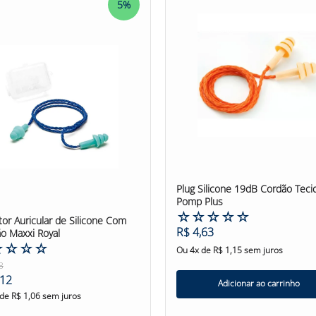
5%
RELI
 um protetor auditivo de alta qualidade, projetado para garant
nfeccionado em silicone puro atóxico, o protetor apresenta trê
 proporcionando um encaixe seguro e eficiente. Além disso, o us
lação aos protetores descartáveis. Seu cordão também é feito d
B Cordão Impermeável Maxxi vem embalado em um estojo plástico
zação adequada é essencial para manter a eficácia e a durabili
ediatamente caso apresente qualquer desgaste.
B Cordão Impermeável Maxxi
Plug Silicone 19dB Cordão Tec
iva #siliconeatóxico #níveisderuído
Pomp Plus
☆
☆
☆
☆
☆
tor Auricular de Silicone Com
R$
4
,
63
o Maxxi Royal
☆
☆
☆
☆
Ou
4
x de
R$
1
,
15
sem juros
3
12
Adicionar ao carrinho
 de
R$
1
,
06
sem juros