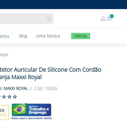
0
Blog
Linha Técnica
Ofertas
tória
Royal
tetor Auricular De Silicone Com Cordão
anja Maxxi Royal
:
1504S
MAXXI ROYAL
☆
☆
☆
☆
512