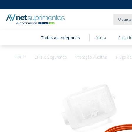
O que pr
Altura
Calçado
EPIs e Segurança
Proteção Auditiva
Plugs de