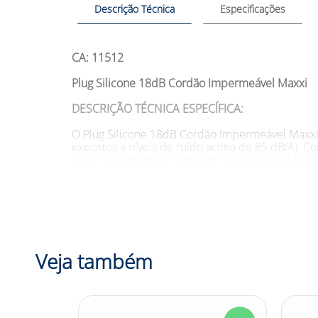
Descrição Técnica
Especificações
CA: 11512
Plug Silicone 18dB Cordão Impermeável Maxxi
DESCRIÇÃO TÉCNICA ESPECÍFICA:
O Plug Silicone 18dB Cordão Impermeável Maxxi é
expostos a níveis de ruído acima de 85 dB(A). Co
confortavelmente aos diferentes canais auditivos,
permitindo uma maior vida útil e economia em re
resistência ao uso diário. O Plug Silicone 18d
transporte. É importante ressaltar que a higieni
com água corrente e sabão neutro e trocá-lo im
SUGESTÕES DE USO:
Veja também
O Plug Silicone 18dB Cordão Impermeável Maxxi 
em ambientes industriais, construção civil, ati
exposição a ruídos elevados. Pode ser utilizado 
proteção do sistema auditivo contra ruídos exces