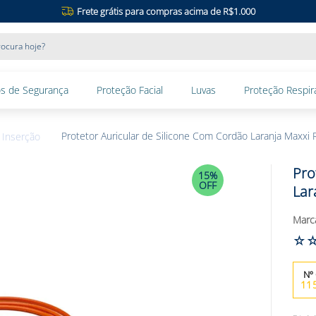
Frete grátis para compras acima de R$1.000
ocura hoje?
s de Segurança
Proteção Facial
Luvas
Proteção Respira
Protetor Auricular de Silicone Com Cordão Laranja Maxxi 
 Inserção
Pro
15%
OFF
Lar
☆
11