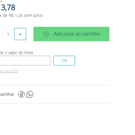
45
3
,
78
x de
R$
1
,
26
sem juros
Adicionar ao carrinho
＋
ei meu CEP
artilhar