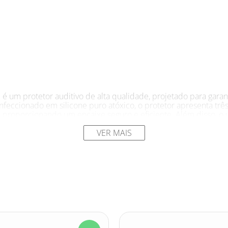
 um protetor auditivo de alta qualidade, projetado para garant
nfeccionado em silicone puro atóxico, o protetor apresenta trê
 proporcionando um encaixe seguro e eficiente. Além disso, o us
lação aos protetores descartáveis. Seu cordão também é feito d
B Cordão Impermeável Maxxi vem embalado em um estojo plástico
VER MAIS
zação adequada é essencial para manter a eficácia e a durabili
ediatamente caso apresente qualquer desgaste.
é recomendado para proteção auditiva em ambientes com nívei
vidades com máquinas e equipamentos ruidosos, shows e eventos 
por profissionais de diversos setores, trabalhadores da constru
sivos.