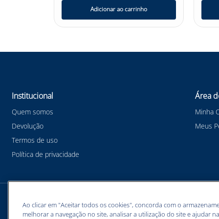
nho
Adicionar ao carrinho
Institucional
Área d
Quem somos
Minha 
Devolução
Meus P
Termos de uso
Política de privacidade
Meios de pagamentos
Ao clicar em "Aceitar todos os cookies", concorda com o armazename
melhorar a navegação no site, analisar a utilização do site e ajudar na