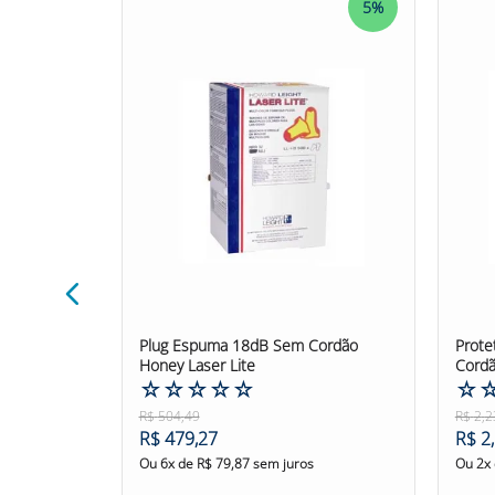
5%
5%
TAMANHO:
Único
MODELO:
1504S
COR:
Laranja
MARCA:
MAIS I E S I S COM IMP EXPORTACAO EI
DESCRIÇÃO:
O Plug Silicone 18dB Cordão Impermeável Maxxi é
expostos a níveis de ruído acima de 85 dB(A). Co
confortavelmente aos diferentes canais auditivos,
permitindo uma maior vida útil e economia em re
resistência ao uso diário. O Plug Silicone 18d
transporte. É importante ressaltar que a higieni
com água corrente e sabão neutro e trocá-lo im
Confira outras categorias de Plug Silicone 18d
#proteçãoauditiva #protetorauditivo #saúdeaudit
puma 1110
Plug Espuma 18dB Sem Cordão
Prote
Honey Laser Lite
Cordã
☆
☆
☆
☆
☆
☆
R$
504
,
49
R$
2
,
2
R$
479
,
27
R$
2
,
Ou
6
x de
R$
79
,
87
sem juros
Ou
2
x