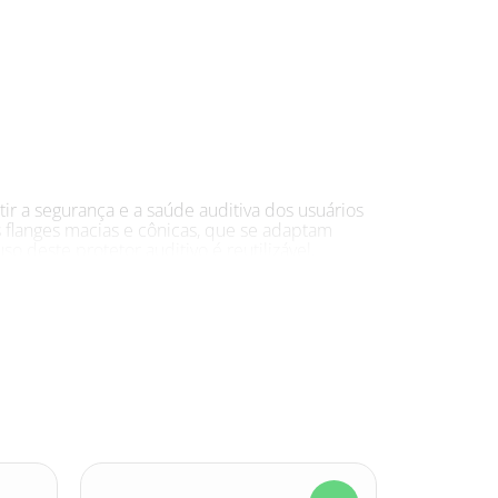
ir a segurança e a saúde auditiva dos usuários
s flanges macias e cônicas, que se adaptam
o deste protetor auditivo é reutilizável,
e silicone, o que garante maior durabilidade e
 transparente, facilitando o armazenamento e o
dade do produto. Recomenda-se lavar o protetor
s de ruído acima de 85 dB(A). Ideal para uso
com música alta, entre outras situações com
ção, músicos, entre outros que necessitem de