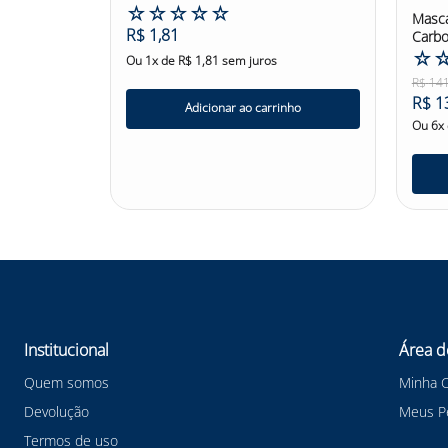
☆
☆
☆
☆
☆
Masca
R$
1
,
81
Carbo
☆
Ou
1
x de
R$
1
,
81
sem juros
R$
14
R$
1
Adicionar ao carrinho
Ou
6
x
Institucional
Área d
Quem somos
Minha 
Devolução
Meus P
Termos de uso