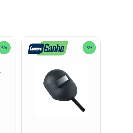
5%
5%