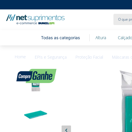
O que pr
Altura
Calçado
EPIs e Segurança
Proteção Facial
Máscaras 