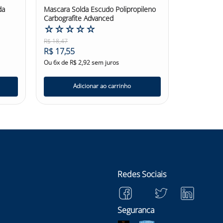
da
Mascara Solda Escudo Polipropileno
Carbografite Advanced
☆
☆
☆
☆
☆
R$
18
,
47
R$
17
,
55
Ou
6
x de
R$
2
,
92
sem juros
Adicionar ao carrinho
Redes Sociais
Seguranca