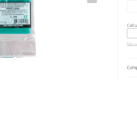
－
Não s
Comp