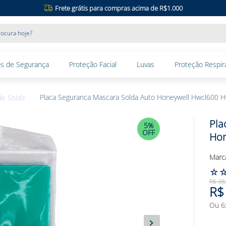
Frete grátis para compras acima de R$1.000
ocura hoje?
s de Segurança
Proteção Facial
Luvas
Proteção Respira
Placa Seguranca Mascara Solda Auto Honeywell Hwcl600 
de Solda
Pla
5%
OFF
Hon
☆
R$
38
R$
Ou
6