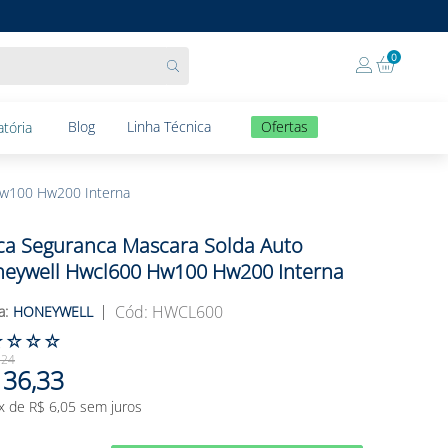
0
Blog
Linha Técnica
Ofertas
tória
Hw100 Hw200 Interna
ca Seguranca Mascara Solda Auto
eywell Hwcl600 Hw100 Hw200 Interna
:
HWCL600
HONEYWELL
☆
☆
☆
☆
,
24
36
,
33
x de
R$
6
,
05
sem juros