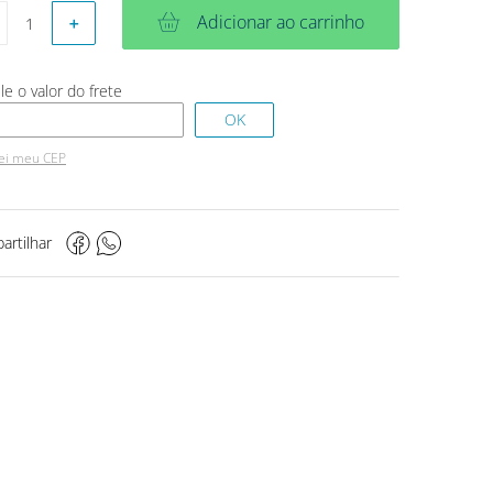
Adicionar ao carrinho
＋
ei meu CEP
artilhar