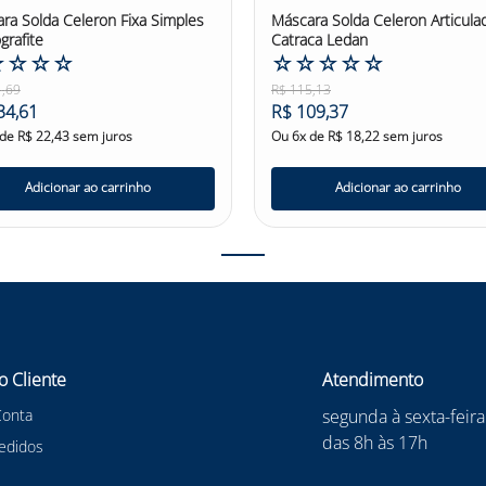
ra Solda Celeron Fixa Simples
Máscara Solda Celeron Articula
grafite
Catraca Ledan
☆
☆
☆
☆
☆
☆
☆
☆
☆
1
,
69
R$
115
,
13
34
,
61
R$
109
,
37
 de
R$
22
,
43
sem juros
Ou
6
x de
R$
18
,
22
sem juros
Adicionar ao carrinho
Adicionar ao carrinho
o Cliente
Atendimento
Conta
segunda à sexta-feira
das 8h às 17h
edidos