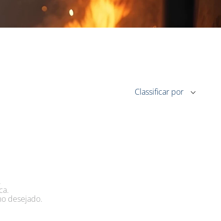
.
ca.
mo desejado.