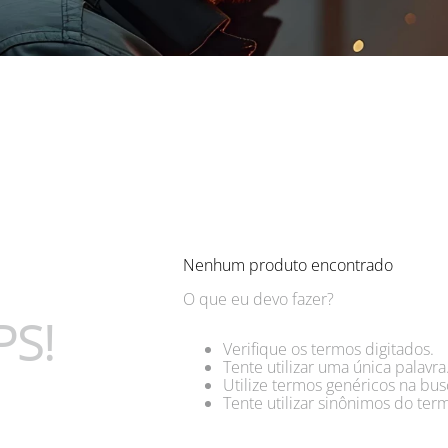
Nenhum produto encontrado
O que eu devo fazer?
S!
Verifique os termos digitados.
Tente utilizar uma única palavra
Utilize termos genéricos na bus
Tente utilizar sinônimos do ter