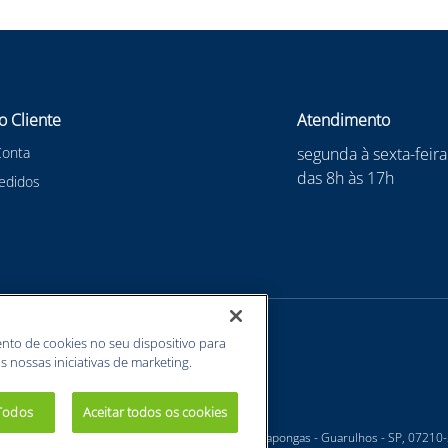
o Cliente
Atendimento
Conta
segunda à sexta-feira
das 8h às 17h
edidos
nto de cookies no seu dispositivo para
s nossas iniciativas de marketing.
 Todos
Aceitar todos os cookies
 - Estrada Velha Guarulhos, 5135 - Jardim Arapongas - Guarulhos - SP, 07210