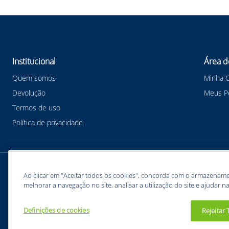
Institucional
Área d
Quem somos
Minha 
Devolução
Meus P
Termos de uso
Política de privacidade
Meios de pagamentos
Ao clicar em "Aceitar todos os cookies", concorda com o armazename
melhorar a navegação no site, analisar a utilização do site e ajudar na
Definições de cookies
Rejeitar
BUNZL EQUIPAMENTOS PARA PROTEÇÃO INDIVIDUAL. - CNPJ: 43.854.777/0001-26