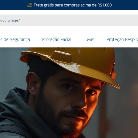
Frete grátis para compras acima de R$1.000
ocura hoje?
s de Segurança
Proteção Facial
Luvas
Proteção Respira