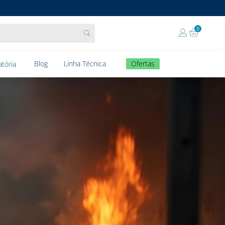
0
Blog
Linha Técnica
Ofertas
tória