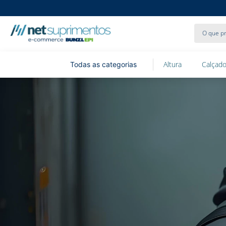
O que pr
Altura
Calçado