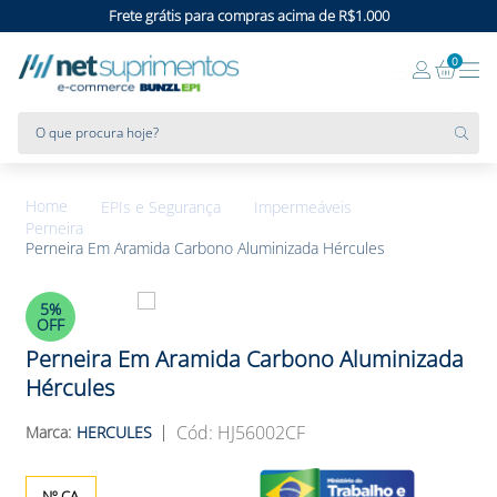
Frete grátis para compras acima de R$1.000
0
O que procura hoje?
EPIs e Segurança
Impermeáveis
Perneira
Perneira Em Aramida Carbono Aluminizada Hércules
5%
OFF
Perneira Em Aramida Carbono Aluminizada
Hércules
:
HJ56002CF
HERCULES