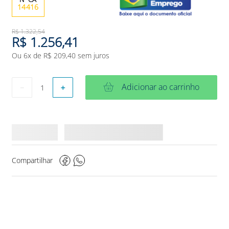
14416
R$
1
.
322
,
54
R$
1
.
256
,
41
Ou
6
x de
R$
209
,
40
sem juros
Adicionar ao carrinho
－
＋
Compartilhar