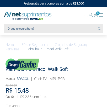
Frete grátis para compras acima de R$1.000
0
O que procura hoje?
EPIs e Segurança
Calçados de Segurança
Palmilha Pu Bracol Walk Soft
Palmilhas
5%
OFF
Palmilha Pu Bracol Walk Soft
:
PALMPUBSB
BRACOL
R$
16
,
29
R$
15
,
48
Ou
6
x de
R$
2
,
58
sem juros
Tamanho