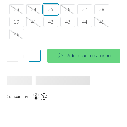
33
34
35
36
37
38
39
41
42
43
44
45
46
Adicionar ao carrinho
－
＋
Compartilhar