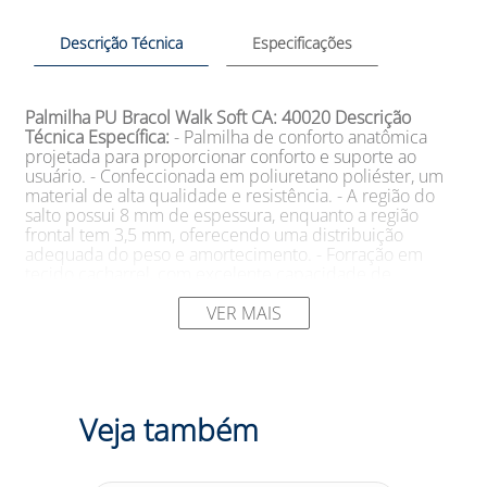
Descrição Técnica
Especificações
Palmilha PU Bracol Walk Soft
CA: 40020
Descrição
Técnica Específica:
- Palmilha de conforto anatômica
projetada para proporcionar conforto e suporte ao
usuário. - Confeccionada em poliuretano poliéster, um
material de alta qualidade e resistência. - A região do
salto possui 8 mm de espessura, enquanto a região
frontal tem 3,5 mm, oferecendo uma distribuição
adequada do peso e amortecimento. - Forração em
tecido cacharrel, com excelente capacidade de
absorção de suor, mantendo os pés secos e confortáveis
durante o uso. - Palmilha com ótima absorção de
VER MAIS
impacto, reduzindo a pressão exercida sobre os pés e
tornando a caminhada mais confortável.
Sugestões de
Uso:
- Recomendada para ser utilizada em calçados de
segurança, como botas de trabalho, sapatos e tênis,
proporcionando conforto adicional durante longas
Veja também
jornadas de trabalho. - Indicada para profissionais que
passam longos períodos em pé ou caminhando, como
trabalhadores industriais, de construção civil, logística e