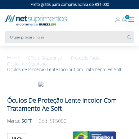
Frete grátis para compras acima de R$1.000
0
O que procura hoje?
EPIs e Segurança
Proteção Facial
Óculos de Segurança
Óculos de Proteção Lente Incolor Com Tratamento Ae Soft
Óculos De Proteção Lente Incolor Com
Tratamento Ae Soft
:
SF5000
SOFT