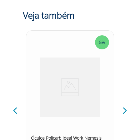
Veja também
5%
5%
 Cinza
Óculos Policarb Ideal Work Nemesis
Oculos 