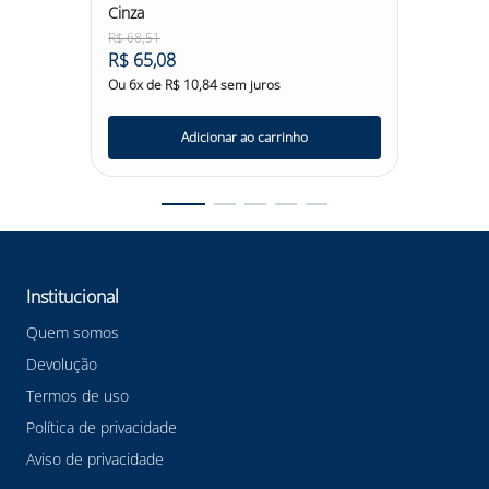
Cinza
Incolor
R$
68
,
51
R$
18
,
3
R$
65
,
08
R$
17
,
Ou
6
x de
R$
10
,
84
sem juros
Ou
6
x d
Adicionar ao carrinho
Institucional
Quem somos
Devolução
Termos de uso
Política de privacidade
Aviso de privacidade