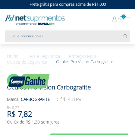
Frete grátis para compras acima de R$1.000
0
O que procura hoje?
EPIs e Segurança
Proteção Facial
Óculos Pro Vision Carbografite
Óculos de Segurança
5%
OFF
Óculos Pro Vision Carbografite
:
401PVC
CARBOGRAFITE
R$
8
,
23
R$
7
,
82
Ou
6
x de
R$
1
,
30
sem juros