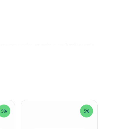
 cores incolor, amarelo, cinza (fumê) e verde. -
fixas por parafuso metálico.
ndustriais, construção civil e atividades que
ra uso em ambientes externos expostos ao sol. -
a luminosidade. - Os óculos possuem design
sto do usuário.
5%
5%