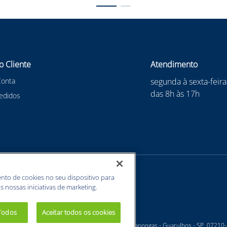
o Cliente
Atendimento
Conta
segunda à sexta-feira
das 8h às 17h
edidos
nto de cookies no seu dispositivo para
s nossas iniciativas de marketing.
 Todos
Aceitar todos os cookies
 - Estrada Velha Guarulhos, 5135 - Jardim Arapongas - Guarulhos - SP, 07210