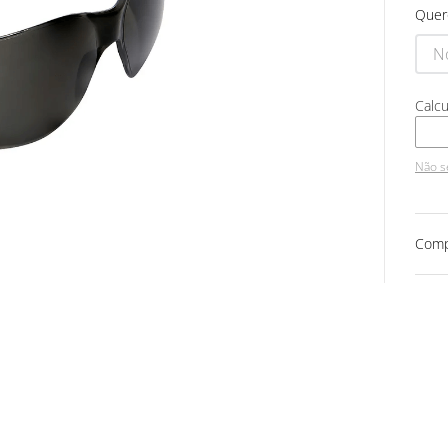
Quer
Não s
Comp