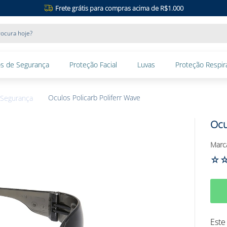
Frete grátis para compras acima de R$1.000
ocura hoje?
s de Segurança
Proteção Facial
Luvas
Proteção Respira
Oculos Policarb Poliferr Wave
 Segurança
Ocu
☆
Este