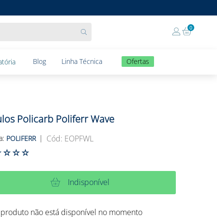
0
Blog
Linha Técnica
Ofertas
tória
los Policarb Poliferr Wave
:
EOPFWL
POLIFERR
☆
☆
☆
☆
Indisponível
 produto não está disponível no momento