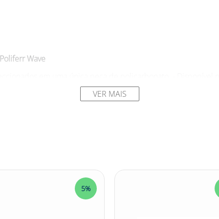
Poliferr Wave
ccionados em uma única peça de policarbonato. - Disponível nas
o. - Hastes do tipo espátula, também feitas de policarbonato, 
VER MAIS
ferr Wave:
 há risco de impacto de partículas volantes, como em trabalhos i
roteção contra raios ultravioleta, o que os torna adequados pa
nal contra luz intensa, sendo indicada para atividades com alt
tes espátula que garantem um ajuste seguro e confortável no ro
5%
 - EP