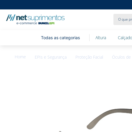
O que pr
Altura
Calçado
EPIs e Segurança
Proteção Facial
Óculos de