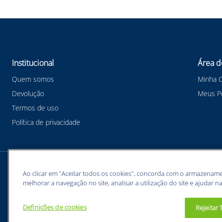
Institucional
Área d
Quem somos
Minha 
Devolução
Meus P
Termos de uso
Política de privacidade
Meios de pagamentos
Ao clicar em "Aceitar todos os cookies", concorda com o armazename
melhorar a navegação no site, analisar a utilização do site e ajudar na
Definições de cookies
Rejeitar
BUNZL EQUIPAMENTOS PARA PROTEÇÃO INDIVIDUAL. - CNPJ: 43.854.777/0001-26