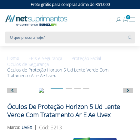
Frete grátis para compras acima de R$1.000
0
O que procura hoje?
EPIs e Segurança
Proteção Facial
Óculos de Segurança
Óculos de Proteção Horizon 5 Ud Lente Verde Com
Tratamento Ar e Ae Uvex
Óculos De Proteção Horizon 5 Ud Lente
Verde Com Tratamento Ar E Ae Uvex
:
S213
UVEX