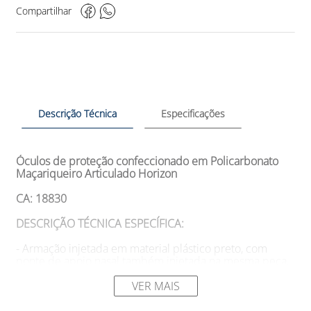
Compartilhar
Descrição Técnica
Especificações
Óculos de proteção confeccionado em Policarbonato
Maçariqueiro Articulado Horizon
CA: 18830
DESCRIÇÃO TÉCNICA ESPECÍFICA:
- Armação injetada em material plástico preto, com
ponte de apoio nasal também injetada na mesma peça,
proporcionando maior resistência e durabilidade ao
produto. - Hastes tipo espátula, confeccionadas do
VER MAIS
mesmo material da armação e articuladas através de