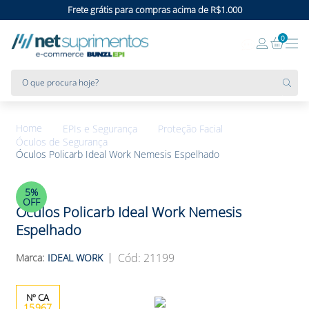
Frete grátis para compras acima de R$1.000
0
O que procura hoje?
EPIs e Segurança
Proteção Facial
Óculos de Segurança
Óculos Policarb Ideal Work Nemesis Espelhado
5%
OFF
Óculos Policarb Ideal Work Nemesis
Espelhado
:
21199
IDEAL WORK
15967