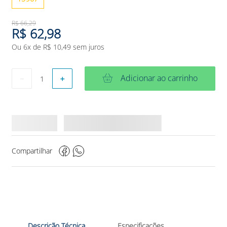
R$
66
,
29
R$
62
,
98
Ou
6
x de
R$
10
,
49
sem juros
Adicionar ao carrinho
－
＋
Compartilhar
Descrição Técnica
Especificações