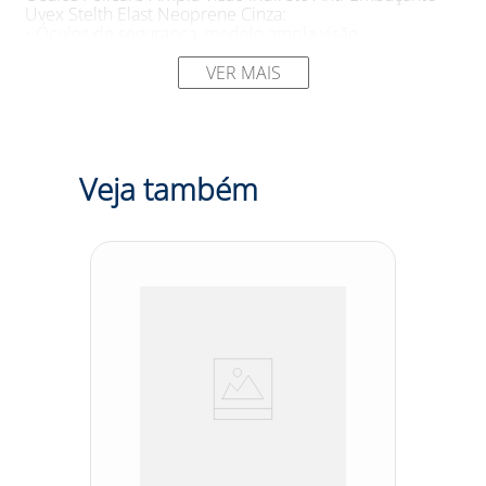
Uvex Stelth Elast Neoprene Cinza:
• Óculos de segurança, modelo ampla visão
• Constituído de armação confeccionada em uma única
peça de material plástico rígido cinza (polipropileno)
VER MAIS
recoberto com borracha macia (Kraton®) cinza claro,
que se acomoda à face do usuário
• Possui sistema de ventilação indireta composto de
canais localizados na parte superior e inferior da
armação
Veja também
• Possui elástico em neoprene para ajuste à face do
usuário, preso nas laterais da armação por meio de
presilhas plásticas
• Possui visor de policarbonato cinza com encaixe de
três pontos. O modelo cobre toda a região em torno dos
5%
olhos do usuário;7. O visor cinza filtra 99,9 % todos raios
ultravioleta. VLT (Índice da transmissão de Luz Visível)
15% e filtra 85% de infravermelho;8. Possui tratamento
Uvextreme® AF (anti-embaçante);9. Aprovado e testado
pela Norma ANSI Z.87.1/1989
SUGESTÕES DE USO
Aplicações do Óculos Policarb
Ampla Visão Indireto Anti-Embaçante Uvex Stelth Elast
Neoprene Cinza:
• Proteção para os olhos do usuário contra impactos de
partículas volantes multidirecionais e respingos de