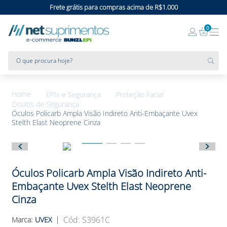
Frete grátis para compras acima de R$1.000
0
O que procura hoje?
EPIs e Segurança
Proteção Facial
Óculos de Segurança
Óculos Policarb Ampla Visão Indireto Anti-Embaçante Uvex
Stelth Elast Neoprene Cinza
Óculos Policarb Ampla Visão Indireto Anti-
Embaçante Uvex Stelth Elast Neoprene
Cinza
:
S3961C
UVEX