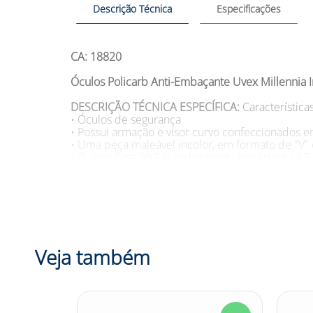
Descrição Técnica
Especificações
CA: 18820
Óculos Policarb Anti-Embaçante Uvex Millennia I
DESCRIÇÃO TÉCNICA ESPECÍFICA:
Característica
• Óculos de segurança
• Possui armação e visor curvo confeccionados 
• Uma peça maleável incolor, em formato de "V" 
• O visor filtra 99,9 % todos raios ultravioleta. V
• As hastes em material plástico maleável, tipo e
fixação e descanso no pescoço
• Possui tratamento anti-embaçante
• Aprovado e testado pela Norma ANSI Z.87.1/2
SUGESTÕES DE USO
Aplicações do Óculos Polic
• Proteção para os olhos do usuário contra impact
Veja também
• Para resultados de resistência química vide ta
• Deve-se evitar o uso em situações de soldagem
Modelo: S755