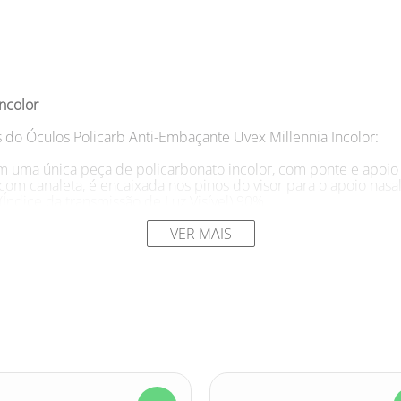
ncolor
s do Óculos Policarb Anti-Embaçante Uvex Millennia Incolor:
em uma única peça de policarbonato incolor, com ponte e apoio
com canaleta, é encaixada nos pinos do visor para o apoio nasa
LT (Índice da transmissão de Luz Visível) 90%
spátula, articulada através de pinos metálicos, colocada latera
VER MAIS
003
arb Anti-Embaçante Uvex Millennia Incolor:
os de partículas volantes multidirecionais
bela do fabricante ou entrar em contato com nossa assistência t
, corte e brasagem a quente