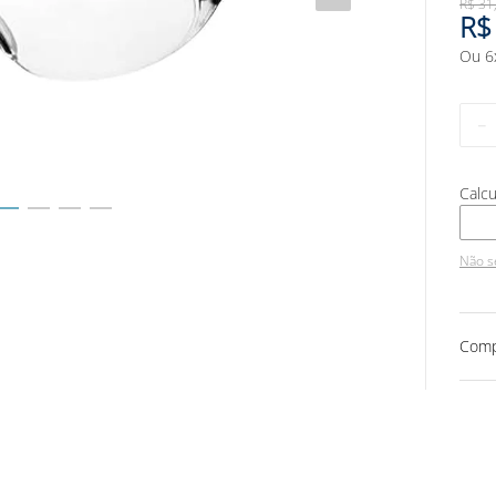
R$
31
R$
Ou
6
－
Não s
Comp