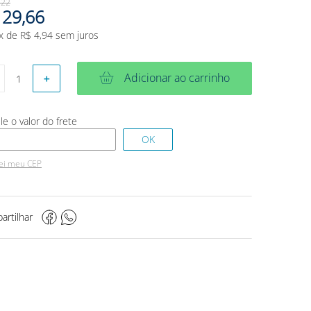
,
22
29
,
66
x de
R$
4
,
94
sem juros
Adicionar ao carrinho
＋
ei meu CEP
artilhar