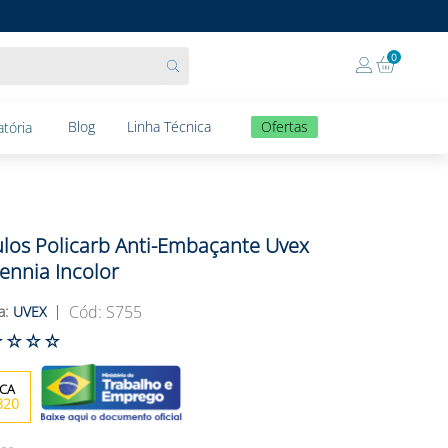
0
Blog
Linha Técnica
Ofertas
tória
los Policarb Anti-Embaçante Uvex
lennia Incolor
:
S755
UVEX
☆
☆
☆
☆
820