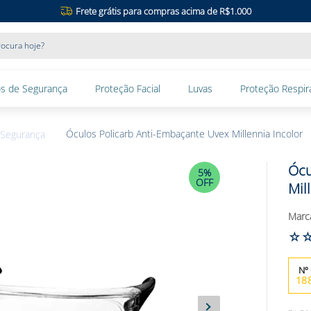
Frete grátis para compras acima de R$1.000
ocura hoje?
s de Segurança
Proteção Facial
Luvas
Proteção Respira
Óculos Policarb Anti-Embaçante Uvex Millennia Incolor
 Segurança
Ócu
5%
OFF
Mil
☆
18