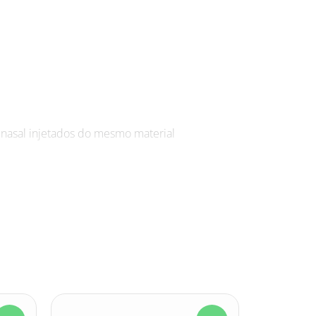
 nasal injetados do mesmo material
l
lmente nos óculos e com elástico para melhor
écnica