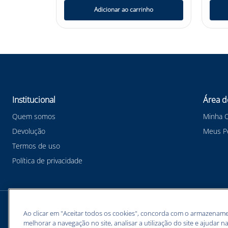
nho
Adicionar ao carrinho
Institucional
Área d
Quem somos
Minha 
Devolução
Meus P
Termos de uso
Política de privacidade
Meios de pagamentos
Ao clicar em "Aceitar todos os cookies", concorda com o armazename
melhorar a navegação no site, analisar a utilização do site e ajudar na