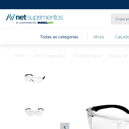
O que pr
Altura
Calçado
EPIs e Segurança
Proteção Facial
Óculos de