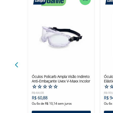
co MSA
Óculos Policarb Ampla Visão Indireto
Óculo
Anti-Embaçante Uvex V-Maxx Incolor
Elást
☆
☆
☆
☆
☆
Espel
☆
R$
64
,
08
R$
99
,
R$
60
,
88
R$
9
Ou
6
x de
R$
10
,
14
sem juros
Ou
6
x