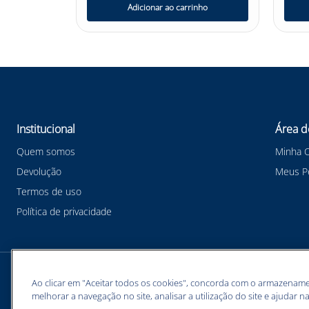
nho
Adicionar ao carrinho
Institucional
Área d
Quem somos
Minha 
Devolução
Meus P
Termos de uso
Política de privacidade
Meios de pagamentos
Ao clicar em "Aceitar todos os cookies", concorda com o armazename
melhorar a navegação no site, analisar a utilização do site e ajudar na