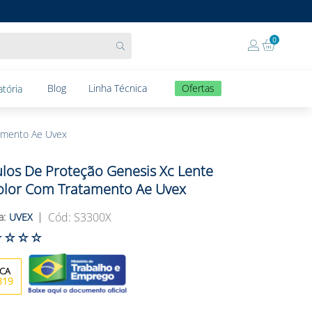
0
Blog
Linha Técnica
Ofertas
tória
tamento Ae Uvex
los De Proteção Genesis Xc Lente
olor Com Tratamento Ae Uvex
:
S3300X
UVEX
☆
☆
☆
☆
819