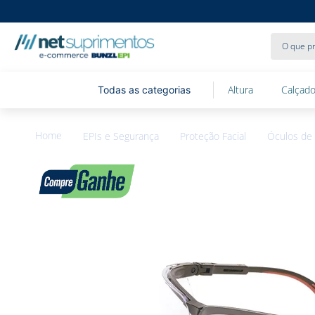
O que pr
Altura
Calçado
EPIs e Segurança
Proteção Facial
Óculos de