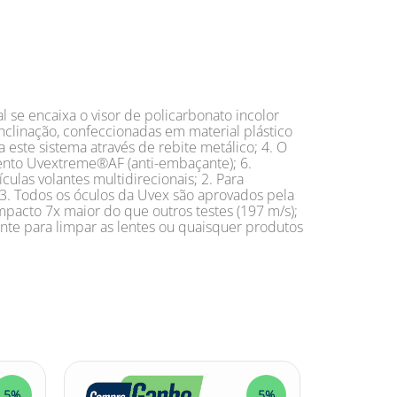
 se encaixa o visor de policarbonato incolor
clinação, confeccionadas em material plástico
a este sistema através de rebite metálico; 4. O
atamento Uvextreme®AF (anti-embaçante); 6.
ulas volantes multidirecionais; 2. Para
; 3. Todos os óculos da Uvex são aprovados pela
mpacto 7x maior do que outros testes (197 m/s);
ante para limpar as lentes ou quaisquer produtos
5%
5%