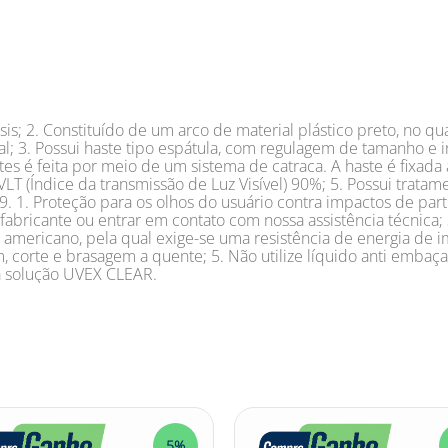
; 2. Constituído de um arco de material plástico preto, no qual
 3. Possui haste tipo espátula, com regulagem de tamanho e in
tes é feita por meio de um sistema de catraca. A haste é fixada 
ta. VLT (Índice da transmissão de Luz Visível) 90%; 5. Possui tr
1. Proteção para os olhos do usuário contra impactos de partíc
 fabricante ou entrar em contato com nossa assistência técnica
 americano, pela qual exige-se uma resistência de energia de i
, corte e brasagem a quente; 5. Não utilize líquido anti embaç
a solução UVEX CLEAR.
5%