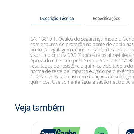
Descrição Técnica
Especificações
CA: 18819 1. Óculos de segurança, modelo Genesis
com espuma de proteção na ponte de apoio nasal;
preto. A regulagem de inclinação vertical das has
visor incolor filtra 99,9 % todos raios ultraviole
Aprovado e testado pela Norma ANSI Z.87.1/1989. 
resultados de resistência química vide tabela do
norma de teste de impacto exigido pelo exército
4. Deve-se evitar o uso em situações de soldagem
químicos. Use somente água e sabão neutro ou 
Veja também
5%
5%