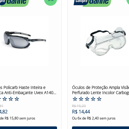
s Policarb Haste Inteira e
Óculos de Proteção Ampla Visã
ica Anti-Embaçante Uvex A1400
Perfurado Lente Incolor Carbogr
hado
☆
☆
☆
☆
☆
☆
☆
☆
☆
81
R$
15
,
20
4
,
82
R$
14
,
44
 de
R$
15
,
80
sem juros
Ou
6
x de
R$
2
,
40
sem juros