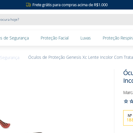
Frete grátis para compras acima de R$1.000
ocura hoje?
s de Segurança
Proteção Facial
Luvas
Proteção Respira
Óculos de Proteção Genesis Xc Lente Incolor Com Tra
 Segurança
Ócu
Inc
☆
18