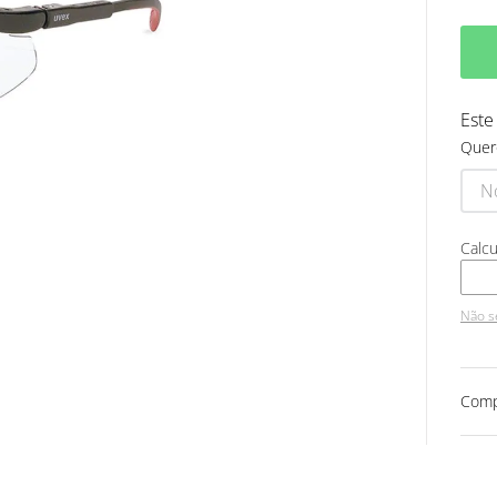
Este
Quer
Não s
Comp