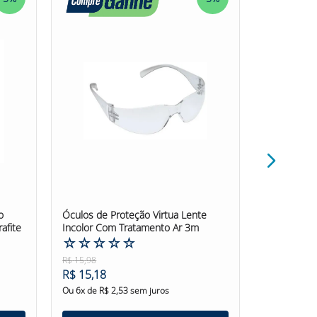
o
Óculos de Proteção Virtua Lente
Óculos Pol
afite
Incolor Com Tratamento Ar 3m
Gull Cinza
☆
☆
☆
☆
☆
☆
☆
☆
R$
15
,
98
R$
64
,
36
R$
15
,
18
R$
61
,
14
Ou
6
x de
R$
2
,
53
sem juros
Ou
6
x de
R$