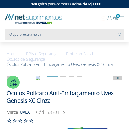
Frete grátis para compras acima de R$1.000
0
O que procura hoje?
EPIs e Segurança
Proteção Facial
Óculos de Segurança
Óculos Policarb Anti-Embaçamento Uvex Genesis XC Cinza
5%
OFF
Óculos Policarb Anti-Embaçamento Uvex
Genesis XC Cinza
:
S3301HS
UVEX
☆
☆
☆
☆
☆