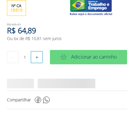
18819
R$
68
,
31
R$
64
,
89
Ou
6
x de
R$
10
,
81
sem juros
Adicionar ao carrinho
－
＋
Compartilhar