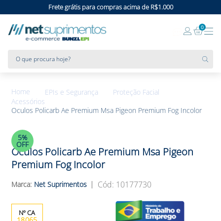
Frete grátis para compras acima de R$1.000
0
O que procura hoje?
EPIs e Segurança
Proteção Facial
Acessórios
Oculos Policarb Ae Premium Msa Pigeon Premium Fog Incolor
5%
OFF
Oculos Policarb Ae Premium Msa Pigeon
Premium Fog Incolor
:
10177730
Net Suprimentos
18065