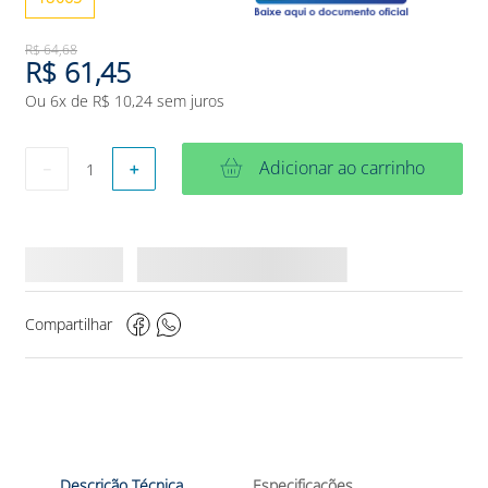
R$
64
,
68
R$
61
,
45
Ou
6
x de
R$
10
,
24
sem juros
Adicionar ao carrinho
－
＋
Compartilhar
Descrição Técnica
Especificações