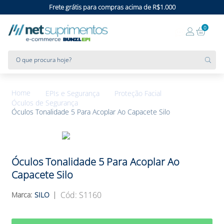
Frete grátis para compras acima de R$1.000
0
O que procura hoje?
EPIs e Segurança
Proteção Facial
Óculos de Segurança
Óculos Tonalidade 5 Para Acoplar Ao Capacete Silo
Óculos Tonalidade 5 Para Acoplar Ao
Capacete Silo
:
S1160
SILO