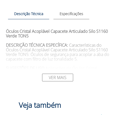
Descrição Técnica
Especificações
Óculos Cristal Acoplável Capacete Articulado Silo S1160
Verde TON5
DESCRIÇÃO TÉCNICA ESPECÍFICA:
Características do
Óculos Cristal Acoplável Capacete Articulado Silo S1160
Verde TON5: Óculos de segurança para acoplar a aba do
capacete com filtro de luz tonalidade 5.
SUGESTÕES DE USO
Aplicações do Óculos Cristal
Acoplável Capacete Articulado Silo S1160 Verde TON5:
Utilizado junto com o capacete.
VER MAIS
Modelo: S1160 Cor: Verde Marca: Silo
DESCRIÇÃO CATEGORIA:
Você já se sentiu incomodado
com a luz excessiva ao utilizar capacetes de segurança
Veja também
em ambientes de trabalho? Com Óculos Cristal
Acoplável Capacete Articulado Silo S1160 Verde TON5,
você pode se proteger da claridade e evitar