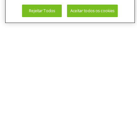
Rejeitar Todos
Aceitar todos os cookies
Institucional
Quem somos
Devolução
Termos de uso
Política de privacidade
Aviso de privacidade
Área do Cliente
Minha Conta
Meus Pedidos