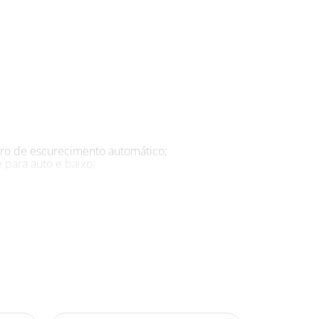
ltro de escurecimento automático;
e para auto e baixo;
 intensa, proveniente de serviços de soldagem,
m, corte a laser e esmerilhamento? Não é
intensa, o que pode causar sérios danos à saúde