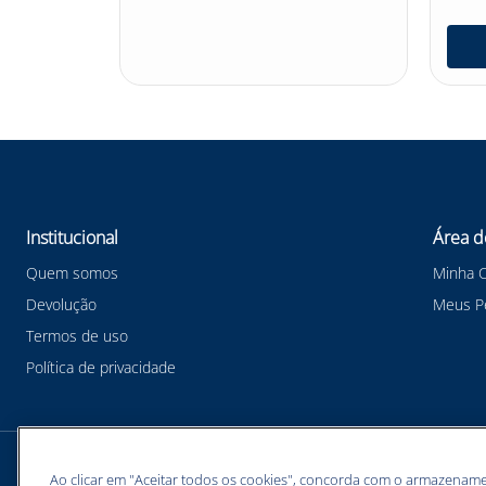
nho
Institucional
Área d
Quem somos
Minha 
Devolução
Meus P
Termos de uso
Política de privacidade
Meios de pagamentos
Ao clicar em "Aceitar todos os cookies", concorda com o armazename