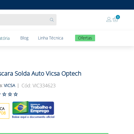
0
Blog
Linha Técnica
Ofertas
tória
cara Solda Auto Vicsa Optech
:
VIC334623
VICSA
☆
☆
☆
☆
708