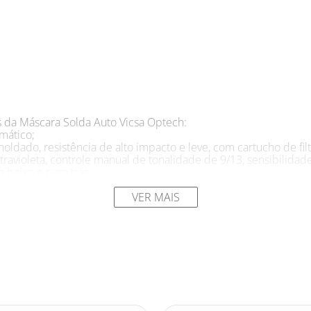
as da Máscara Solda Auto Vicsa Optech:
mático;
ldado, resistência de alto impacto e leve, com cartucho de fi
travioleta, controle manual de tonalidade de 9/13, sensibilidad
 baixo e para trás.
a Auto Vicsa Optech:
VER MAIS
mpactos de partículas volantes, radiações e contra luminosidade
 segurança dos seus olhos e rosto durante serviços de soldage
de impactos de partículas volantes, radiações e luminosidade 