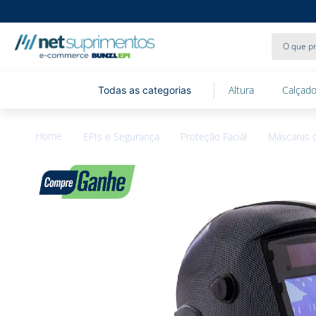
O que pr
Altura
Calçado
EPIs e Segurança
Proteção Facial
Máscaras 