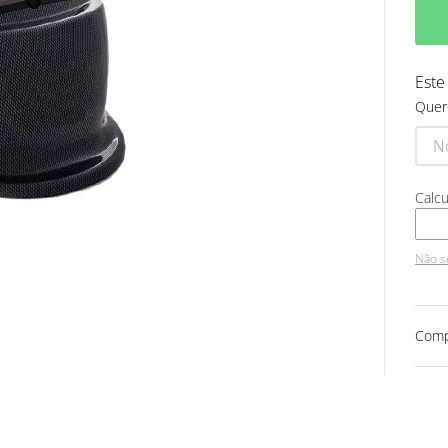
Este
Quer
Não s
Comp