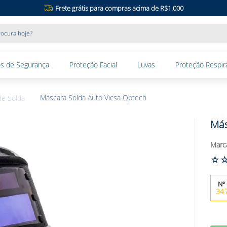
Frete grátis para compras acima de R$1.000
ocura hoje?
s de Segurança
Proteção Facial
Luvas
Proteção Respira
Máscara Solda Auto Vicsa Optech
de Solda
Más
☆
34