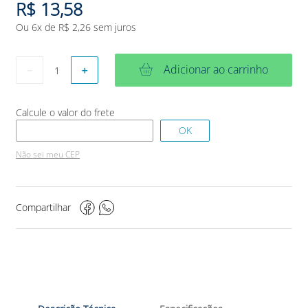
R$
13
,
58
Ou
6
x de
R$
2
,
26
sem juros
Adicionar ao carrinho
－
＋
Não sei meu CEP
Compartilhar