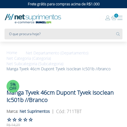
Frete grátis para compras acima de R$1.000
0
O que procura hoje?
Net Departamento (Departamento)
Net Categoria (Categoria)
Net Subcategoria (Subcategoria)
Manga Tyvek 46cm Dupont Tyvek Isoclean Ic501b //branco
5%
OFF
Manga Tyvek 46cm Dupont Tyvek Isoclean
Ic501b //branco
:
711TBT
Net Suprimentos
☆
☆
☆
☆
☆
R$
14
,
29