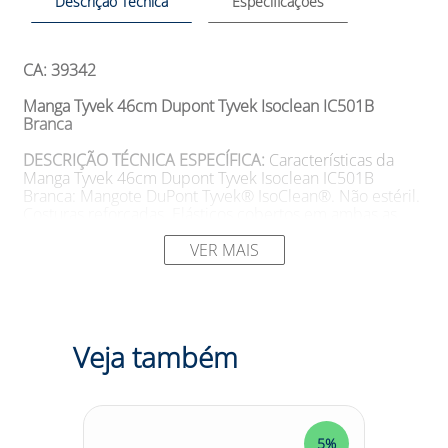
Descrição Técnica
Especificações
CA: 39342
Manga Tyvek 46cm Dupont Tyvek Isoclean IC501B
Branca
DESCRIÇÃO TÉCNICA ESPECÍFICA:
Características da
Manga Tyvek 46cm Dupont Tyvek Isoclean IC501B
Branca: Mangote DuPont Tyvek® IsoClean®. Não estéril.
Costuras reforçadas. Elásticos cobertos em ambas as
aberturas. Branco; Tecido Tyvek® IsoClean®; Costura
Reforçadas.
VER MAIS
SUGESTÕES DE USO
Aplicações da Manga Tyvek 46cm
Dupont Tyvek Isoclean IC501B Branca: ? Vestimenta de
proteção parcial química com proteção limitada contra
líquidos químicos, para a ISO 16602:2007.
Veja também
Modelo: 711TBT 00 BR Cor: Branca Marca: Performance
DESCRIÇÃO CATEGORIA:
Você trabalha em um
5%