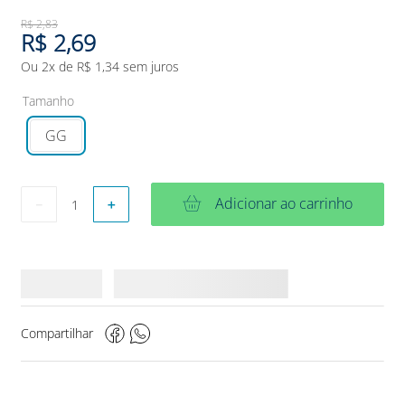
R$
2
,
83
R$
2
,
69
Ou
2
x de
R$
1
,
34
sem juros
Tamanho
GG
Adicionar ao carrinho
－
＋
Compartilhar