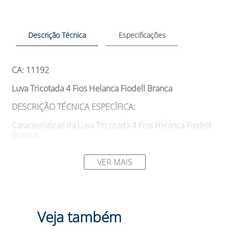
Descrição Técnica
Especificações
CA: 11192
Luva Tricotada 4 Fios Helanca Fiodell Branca
DESCRIÇÃO TÉCNICA ESPECÍFICA:
Características da Luva Tricotada 4 Fios Helanca Fiodell
Branca:
- Confeccionada em fios de helanca, proporcionando
conforto e flexibilidade durante o uso. - Possui
VER MAIS
acabamento por overloque, que garante maior
resistência e durabilidade à luva. - O modelo da luva é
de 5 dedos reversível, o que permite seu uso em ambas
as mãos, e possui punho de elástico para um ajuste
seguro e confortável.
Veja também
SUGESTÕES DE USO