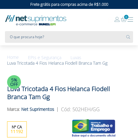
Frete grátis para compras acima de R$1.000
0
O que procura hoje?
EPIs e Segurança
Luvas
Luva Tricotada 4 Fios Helanca Fiodell Branca Tam Gg
5%
OFF
Luva Tricotada 4 Fios Helanca Fiodell
Branca Tam Gg
:
502HEH/GG
Net Suprimentos
11192