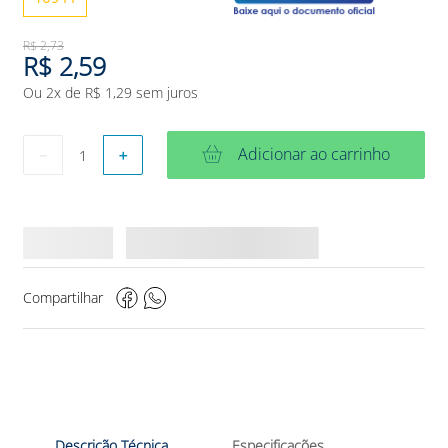
R$
2
,
73
R$
2
,
59
Ou
2
x de
R$
1
,
29
sem juros
Adicionar ao carrinho
－
＋
Compartilhar
Descrição Técnica
Especificações