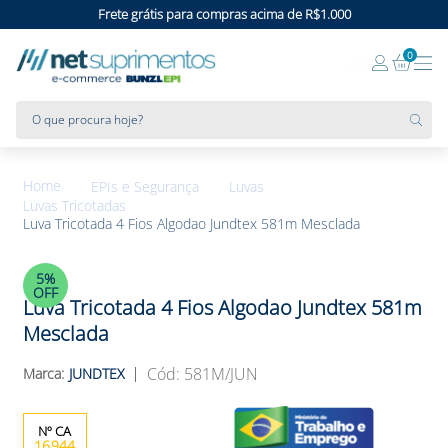
Frete grátis para compras acima de R$1.000
0
O que procura hoje?
EPIs e Segurança
Luvas
Luvas Tricotadas
Luva Tricotada 4 Fios Algodao Jundtex 581m Mesclada
5%
OFF
Luva Tricotada 4 Fios Algodao Jundtex 581m
Mesclada
:
581M/JUN
JUNDTEX
16944